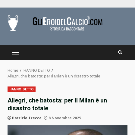
Skip
to
content
PRIMARY
MENU
Home
HANNO DETTO
Allegri, che batosta: per il Milan è un disastro totale
HANNO DETTO
Allegri, che batosta: per il Milan è un
disastro totale
Patrizio Trecca
8 Novembre 2025