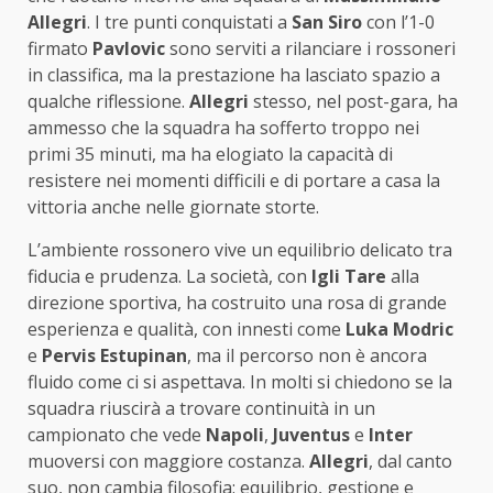
Allegri
. I tre punti conquistati a
San Siro
con l’1-0
firmato
Pavlovic
sono serviti a rilanciare i rossoneri
in classifica, ma la prestazione ha lasciato spazio a
qualche riflessione.
Allegri
stesso, nel post-gara, ha
ammesso che la squadra ha sofferto troppo nei
primi 35 minuti, ma ha elogiato la capacità di
resistere nei momenti difficili e di portare a casa la
vittoria anche nelle giornate storte.
L’ambiente rossonero vive un equilibrio delicato tra
fiducia e prudenza. La società, con
Igli Tare
alla
direzione sportiva, ha costruito una rosa di grande
esperienza e qualità, con innesti come
Luka Modric
e
Pervis Estupinan
, ma il percorso non è ancora
fluido come ci si aspettava. In molti si chiedono se la
squadra riuscirà a trovare continuità in un
campionato che vede
Napoli
,
Juventus
e
Inter
muoversi con maggiore costanza.
Allegri
, dal canto
suo, non cambia filosofia: equilibrio, gestione e