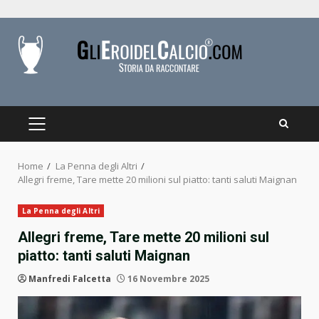
Skip
to
content
PRIMARY
MENU
Home
La Penna degli Altri
Allegri freme, Tare mette 20 milioni sul piatto: tanti saluti Maignan
La Penna degli Altri
Allegri freme, Tare mette 20 milioni sul
piatto: tanti saluti Maignan
Manfredi Falcetta
16 Novembre 2025