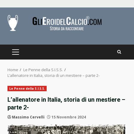
Skip
to
content
PRIMARY
MENU
Home
Le Penne della S.I.S.S.
L’allenatore in Italia, storia di un mestiere – parte 2-
Le Penne della S.I.S.S.
L’allenatore in Italia, storia di un mestiere –
parte 2-
Massimo Cervelli
15 Novembre 2024