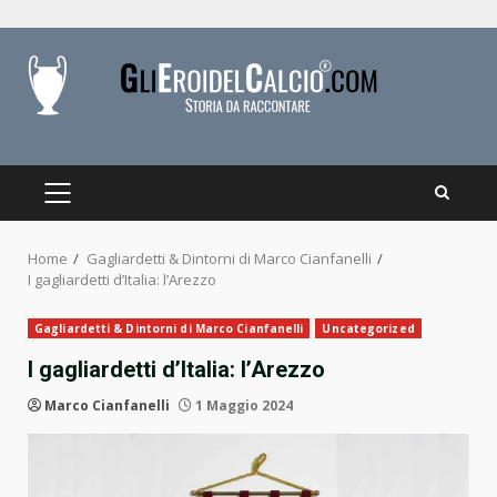
Skip
to
content
PRIMARY
MENU
Home
Gagliardetti & Dintorni di Marco Cianfanelli
I gagliardetti d’Italia: l’Arezzo
Gagliardetti & Dintorni di Marco Cianfanelli
Uncategorized
I gagliardetti d’Italia: l’Arezzo
Marco Cianfanelli
1 Maggio 2024