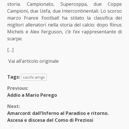
storia. Campionato, Supercoppa, due Coppe
Campioni, due Uefa, due Intercontinentali. Lo scorso
marzo France Football ha stilato la classifica dei
migliori allenatori nella storia del calcio: dopo Rinus
Michels e Alex Ferguson, c’è l’ex rappresentante di
scarpe.
[…]
Vai all’articolo originale
Tags:
sacchi arrigo
Continue
Previous:
Addio a Mario Perego
Reading
Next:
Amarcord: dall’Inferno al Paradiso e ritorno.
Ascesa e discesa del Como di Preziosi