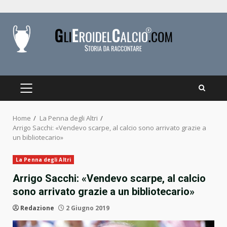
Skip
to
content
PRIMARY
MENU
Home
La Penna degli Altri
Arrigo Sacchi: «Vendevo scarpe, al calcio sono arrivato grazie a
un bibliotecario»
La Penna degli Altri
Arrigo Sacchi: «Vendevo scarpe, al calcio
sono arrivato grazie a un bibliotecario»
Redazione
2 Giugno 2019