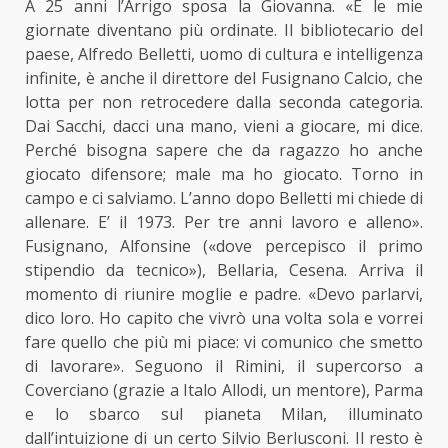
A 25 anni l’Arrigo sposa la Giovanna. «E le mie
giornate diventano più ordinate. Il bibliotecario del
paese, Alfredo Belletti, uomo di cultura e intelligenza
infinite, è anche il direttore del Fusignano Calcio, che
lotta per non retrocedere dalla seconda categoria.
Dai Sacchi, dacci una mano, vieni a giocare, mi dice.
Perché bisogna sapere che da ragazzo ho anche
giocato difensore; male ma ho giocato. Torno in
campo e ci salviamo. L’anno dopo Belletti mi chiede di
allenare. E’ il 1973. Per tre anni lavoro e alleno».
Fusignano, Alfonsine («dove percepisco il primo
stipendio da tecnico»), Bellaria, Cesena. Arriva il
momento di riunire moglie e padre. «Devo parlarvi,
dico loro. Ho capito che vivrò una volta sola e vorrei
fare quello che più mi piace: vi comunico che smetto
di lavorare». Seguono il Rimini, il supercorso a
Coverciano (grazie a Italo Allodi, un mentore), Parma
e lo sbarco sul pianeta Milan, illuminato
dall’intuizione di un certo Silvio Berlusconi. Il resto è