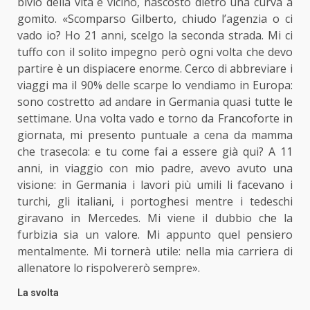
bivio della vita è vicino, nascosto dietro una curva a
gomito. «Scomparso Gilberto, chiudo l’agenzia o ci
vado io? Ho 21 anni, scelgo la seconda strada. Mi ci
tuffo con il solito impegno però ogni volta che devo
partire è un dispiacere enorme. Cerco di abbreviare i
viaggi ma il 90% delle scarpe lo vendiamo in Europa:
sono costretto ad andare in Germania quasi tutte le
settimane. Una volta vado e torno da Francoforte in
giornata, mi presento puntuale a cena da mamma
che trasecola: e tu come fai a essere già qui? A 11
anni, in viaggio con mio padre, avevo avuto una
visione: in Germania i lavori più umili li facevano i
turchi, gli italiani, i portoghesi mentre i tedeschi
giravano in Mercedes. Mi viene il dubbio che la
furbizia sia un valore. Mi appunto quel pensiero
mentalmente. Mi tornerà utile: nella mia carriera di
allenatore lo rispolvererò sempre».
La svolta