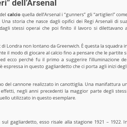
eri” dell’Arsenal
 del
calcio
quella dell’Arsenal i “gunners” gli “artiglieri” com
na storia che nasce dagli opifici dei Regi Arsenali di su
li stessi operai che poi finito il lavoro si dilettavano 
 di Londra non lontano da Greenwich. È questa la squadra i
 il modo di giocare al calcio fino a pensare che le partite s
d ecco perché fu il primo a suggerire l’illuminazione de
 è espressa in questo gagliardetto che ci porta agli inizi degl
mo del cannone realizzato in canottiglia. Una manifattura u
 effetti, negli anni precedenti la maggior parte degli stess
uello utilizzato in questo esemplare.
 sul gagliardetto, esso risale alla stagione 1921 – 1922. I