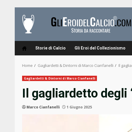
Skip
to
content
Storie di Calcio
Gli Eroi del Collezionismo
Home
Gagliardetti & Dintorni di Marco Cianfanelli
Il gagli
Gagliardetti & Dintorni di Marco Cianfanelli
Il gagliardetto degli 
Marco Cianfanelli
1 Giugno 2025