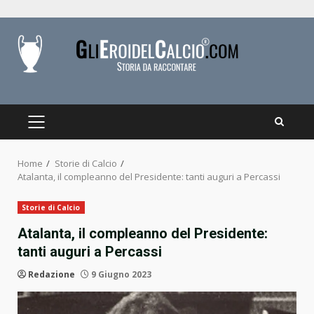
Skip
to
content
PRIMARY
MENU
Home
Storie di Calcio
Atalanta, il compleanno del Presidente: tanti auguri a Percassi
Storie di Calcio
Atalanta, il compleanno del Presidente:
tanti auguri a Percassi
Redazione
9 Giugno 2023