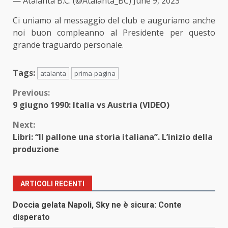
— Atalanta B.C. (@Atalanta_BC)
June 9, 2023
Ci uniamo al messaggio del club e auguriamo anche
noi buon compleanno al Presidente per questo
grande traguardo personale.
Tags:
atalanta
prima-pagina
Continue
Previous:
9 giugno 1990: Italia vs Austria (VIDEO)
Reading
Next:
Libri: “Il pallone una storia italiana”. L’inizio della
produzione
ARTICOLI RECENTI
Doccia gelata Napoli, Sky ne è sicura: Conte
disperato