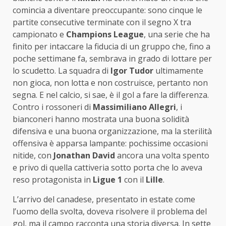
comincia a diventare preoccupante: sono cinque le
partite consecutive terminate con il segno X tra
campionato e
Champions League
, una serie che ha
finito per intaccare la fiducia di un gruppo che, fino a
poche settimane fa, sembrava in grado di lottare per
lo scudetto. La squadra di
Igor Tudor
ultimamente
non gioca, non lotta e non costruisce, pertanto non
segna. E nel calcio, si sae, è il gol a fare la differenza.
Contro i rossoneri di
Massimiliano Allegri
, i
bianconeri hanno mostrata una buona solidità
difensiva e una buona organizzazione, ma la sterilità
offensiva è apparsa lampante: pochissime occasioni
nitide, con
Jonathan David
ancora una volta spento
e privo di quella cattiveria sotto porta che lo aveva
reso protagonista in
Ligue 1
con il
Lille
.
L’arrivo del canadese, presentato in estate come
l’uomo della svolta, doveva risolvere il problema del
gol, ma il campo racconta una storia diversa. In sette