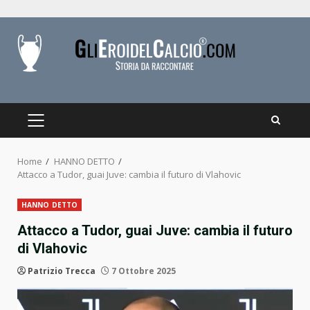
Skip
to
content
PRIMARY
MENU
Home
HANNO DETTO
Attacco a Tudor, guai Juve: cambia il futuro di Vlahovic
HANNO DETTO
Attacco a Tudor, guai Juve: cambia il futuro
di Vlahovic
Patrizio Trecca
7 Ottobre 2025