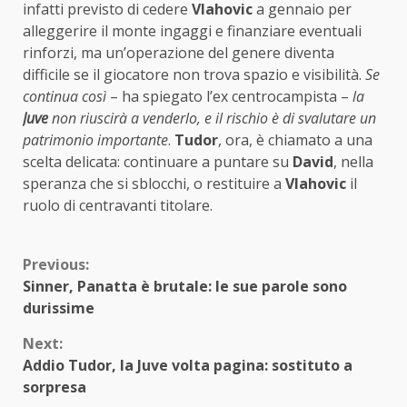
infatti previsto di cedere
Vlahovic
a gennaio per
alleggerire il monte ingaggi e finanziare eventuali
rinforzi, ma un’operazione del genere diventa
difficile se il giocatore non trova spazio e visibilità.
Se
continua così
– ha spiegato l’ex centrocampista –
la
Juve
non riuscirà a venderlo, e il rischio è di svalutare un
patrimonio importante
.
Tudor
, ora, è chiamato a una
scelta delicata: continuare a puntare su
David
, nella
speranza che si sblocchi, o restituire a
Vlahovic
il
ruolo di centravanti titolare.
Continue
Previous:
Sinner, Panatta è brutale: le sue parole sono
Reading
durissime
Next:
Addio Tudor, la Juve volta pagina: sostituto a
sorpresa