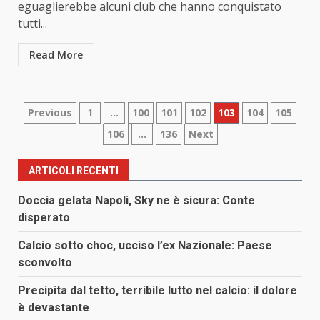
eguaglierebbe alcuni club che hanno conquistato
tutti...
Read More
Paginazione
Previous
1
…
100
101
102
103
104
105
106
…
136
Next
degli
articoli
ARTICOLI RECENTI
Doccia gelata Napoli, Sky ne è sicura: Conte
disperato
Calcio sotto choc, ucciso l’ex Nazionale: Paese
sconvolto
Precipita dal tetto, terribile lutto nel calcio: il dolore
è devastante