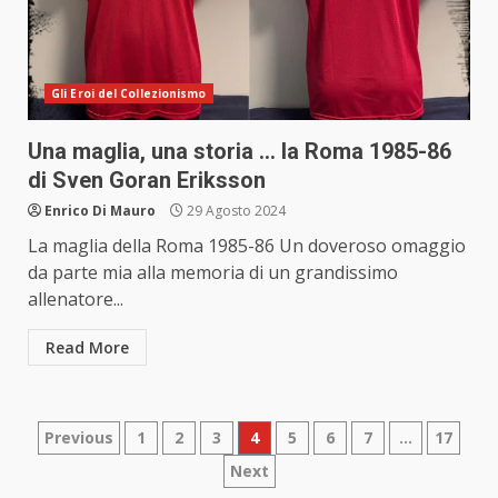
Gli Eroi del Collezionismo
Una maglia, una storia … la Roma 1985-86
di Sven Goran Eriksson
Enrico Di Mauro
29 Agosto 2024
La maglia della Roma 1985-86 Un doveroso omaggio
da parte mia alla memoria di un grandissimo
allenatore...
Read More
Paginazione
Previous
1
2
3
4
5
6
7
…
17
Next
degli