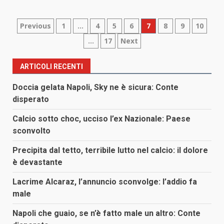
Paginazione
Previous
1
…
4
5
6
7
8
9
10
…
17
Next
degli
articoli
ARTICOLI RECENTI
Doccia gelata Napoli, Sky ne è sicura: Conte
disperato
Calcio sotto choc, ucciso l’ex Nazionale: Paese
sconvolto
Precipita dal tetto, terribile lutto nel calcio: il dolore
è devastante
Lacrime Alcaraz, l’annuncio sconvolge: l’addio fa
male
Napoli che guaio, se n’è fatto male un altro: Conte