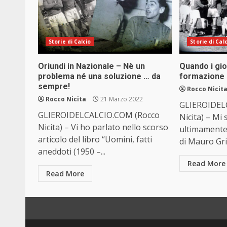
Storie di Calcio
Storie di Cal
Oriundi in Nazionale – Nè un
Quando i gio
problema né una soluzione … da
formazione 
sempre!
Rocco Nicit
Rocco Nicita
21 Marzo 2022
GLIEROIDEL
GLIEROIDELCALCIO.COM (Rocco
Nicita) – Mi
Nicita) – Vi ho parlato nello scorso
ultimamente,
articolo del libro “Uomini, fatti
di Mauro Grim
aneddoti (1950 –...
Read More
Read More