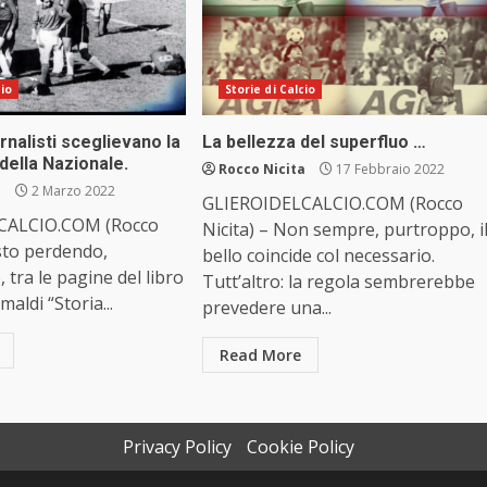
cio
Storie di Calcio
rnalisti sceglievano la
La bellezza del superfluo …
della Nazionale.
Rocco Nicita
17 Febbraio 2022
a
2 Marzo 2022
GLIEROIDELCALCIO.COM (Rocco
CALCIO.COM (Rocco
Nicita) – Non sempre, purtroppo, i
 sto perdendo,
bello coincide col necessario.
 tra le pagine del libro
Tutt’altro: la regola sembrerebbe
aldi “Storia...
prevedere una...
Read More
Privacy Policy
Cookie Policy