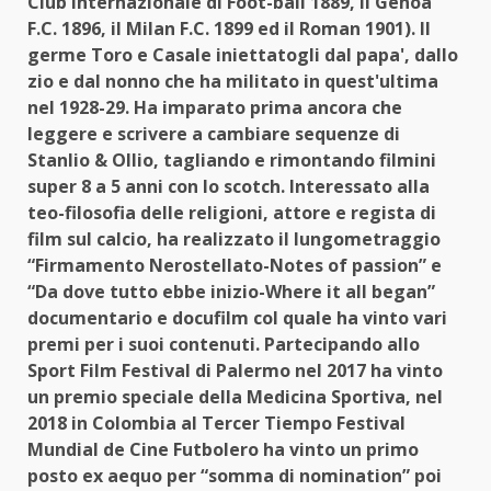
Club Internazionale di Foot-ball 1889, il Genoa
F.C. 1896, il Milan F.C. 1899 ed il Roman 1901). Il
germe Toro e Casale iniettatogli dal papa', dallo
zio e dal nonno che ha militato in quest'ultima
nel 1928-29. Ha imparato prima ancora che
leggere e scrivere a cambiare sequenze di
Stanlio & Ollio, tagliando e rimontando filmini
super 8 a 5 anni con lo scotch. Interessato alla
teo-filosofia delle religioni, attore e regista di
film sul calcio, ha realizzato il lungometraggio
“Firmamento Nerostellato-Notes of passion” e
“Da dove tutto ebbe inizio-Where it all began”
documentario e docufilm col quale ha vinto vari
premi per i suoi contenuti. Partecipando allo
Sport Film Festival di Palermo nel 2017 ha vinto
un premio speciale della Medicina Sportiva, nel
2018 in Colombia al Tercer Tiempo Festival
Mundial de Cine Futbolero ha vinto un primo
posto ex aequo per “somma di nomination” poi