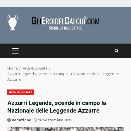
Skip
to
content
PRIMARY
MENU
Home
Arte & Società
Azzurri Legends, scende in campo la Nazionale delle Leggende
Azzurre
Arte & Società
Azzurri Legends, scende in campo la
Nazionale delle Leggende Azzurre
Redazione
16 Settembre 2019