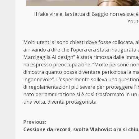
Il fake virale, la statua di Baggio non esiste:
Yout
Molti utenti si sono chiesti dove fosse collocata, a
arrivando a dire che l’opera era stata inaugurata
Marcigaglia AI design” è stata rimossa dalle imma
ha espresso preoccupazione: “Molte persone non ri
dimostra quanto possa diventare pericolosa la ma
ingannevole”. L’esperimento solleva una questione 
di regolamentazioni più severe per proteggere l’i
nato per ammirazione si è così trasformato in un 
una volta, diventa protagonista.
Continue
Previous:
Cessione da record, svolta Vlahovic: ora si chi
Reading