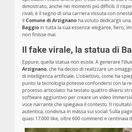
dimostrato, anche nei momenti più difficili. Il ris
rivali, è il segno di una carriera vissuta con ones
il
Comune di Arzignano
ha voluto dedicargli una
Baggio
in tutta la sua essenza: elegante, fiero, 
non finisse mai.
Il fake virale, la statua di 
Eppure, quella statua non esiste. A generare l’illu
Arzignano
, che ha deciso di realizzare un omaggi
di intelligenza artificiale. L’obiettivo, come ha s
punto la tecnologia potesse confondersi con la re
processo articolato: ha testato quattro diversi str
software aggiuntivo per creare un video immersivo,
voce narrante che spiegava il contesto. Il risult
autentica, condivisa in massa sui social. Sulla pagi
quasi 17.000 like, oltre 600 commenti e centinaia di