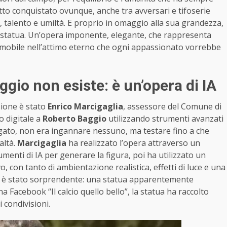
petto conquistato ovunque, anche tra avversari e tifoserie
tà, talento e umiltà. E proprio in omaggio alla sua grandezza,
 statua. Un’opera imponente, elegante, che rappresenta
immobile nell’attimo eterno che ogni appassionato vorrebbe
Baggio non esiste: è un’opera di IA
sione è stato
Enrico Marcigaglia
, assessore del Comune di
o digitale a
Roberto Baggio
utilizzando strumenti avanzati
piegato, non era ingannare nessuno, ma testare fino a che
altà.
Marcigaglia
ha realizzato l’opera attraverso un
umenti di IA per generare la figura, poi ha utilizzato un
 con tanto di ambientazione realistica, effetti di luce e una
ato è stato sorprendente: una statua apparentemente
na Facebook “Il calcio quello bello”, la statua ha raccolto
 condivisioni.