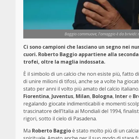
Baggio commuove, l'omaggio è da brividi: m
Ci sono campioni che lasciano un segno nei num
cuori. Roberto Baggio appartiene alla seconda c
trofei, oltre la maglia indossata.
È il simbolo di un calcio che non esiste più, fatto d
di unire milioni di tifosi, anche se a volte ha gioca
stato per anni il volto più amato del calcio italia
Fiorentina
,
Juventus
,
Milan
,
Bologna
,
Inter
e
Br
regalando giocate indimenticabili e momenti scolpi
trascinatore dell’Italia ai Mondiali del 1994, final
rigori, sotto il cielo di Pasadena.
Ma
Roberto Baggio
è stato molto più di un calcia
spirituale. Amato anche per il suo modo di stare f