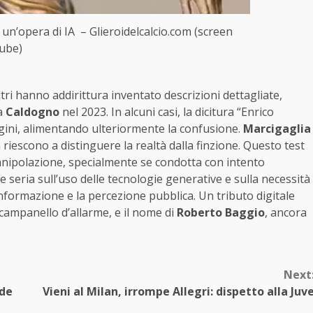
 è un’opera di IA – Glieroidelcalcio.com (screen
ube)
ltri hanno addirittura inventato descrizioni dettagliate,
 a
Caldogno
nel 2023. In alcuni casi, la dicitura “Enrico
gini, alimentando ulteriormente la confusione.
Marcigaglia
escono a distinguere la realtà dalla finzione. Questo test
nipolazione, specialmente se condotta con intento
seria sull’uso delle tecnologie generative e sulla necessità
nformazione e la percezione pubblica. Un tributo digitale
campanello d’allarme, e il nome di
Roberto Baggio
, ancora
Next
ude
Vieni al Milan, irrompe Allegri: dispetto alla Juv