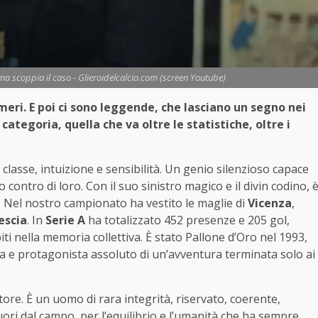
a scoppia il caso - Glieroidelcalcio.com (screen Youtube)
eri. E poi ci sono leggende, che lasciano un segno nei
ategoria, quella che va oltre le statistiche, oltre i
i classe, intuizione e sensibilità. Un genio silenzioso capace
to contro di loro. Con il suo sinistro magico e il divin codino, 
no. Nel nostro campionato ha vestito le maglie di
Vicenza
,
escia
. In
Serie A
ha totalizzato 452 presenze e 205 gol,
ti nella memoria collettiva. È stato Pallone d’Oro nel 1993,
ista e protagonista assoluto di un’avventura terminata solo ai
tore. È un uomo di rara integrità, riservato, coerente,
uori dal campo, per l’equilibrio e l’umanità che ha sempre