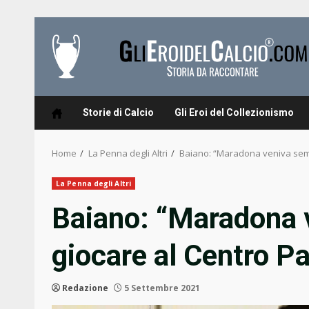
Skip
to
content
Storie di Calcio
Gli Eroi del Collezionismo
Home
La Penna degli Altri
Baiano: “Maradona veniva semp
La Penna degli Altri
Baiano: “Maradona 
giocare al Centro P
Redazione
5 Settembre 2021