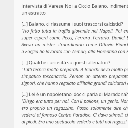
Intervista di Varese Noi a Ciccio Baiano, indime
un estratto.
[…] Baiano, ci riassume i suoi trascorsi calcistici?
“Ho fatto tutta la trafila giovanile nel Napoli. Poi
super esperti come Pecci, Ferrara ,Ferrario, Daniel
Avevo un mister straordinario come Ottavio Bianchi
a Foggia ho lavorato con Zeman, alla Fiorentina con 
[…] Qualche curiosità su questi allenatori?
“Tutti tecnici molto preparati. A Bianchi devo molto 
simpatico toscanaccio. Zeman un attento preparato
signori, che hanno regalato all’Italia grandi calciatori 
[…] Lei è un napoletano: doc ci parla di Maradona?
“Diego era tutto per noi. Con il pallone, un genio. N
ero proprio un ragazzino. Posso solamente dire c
vederci al famoso Centro Paradiso. Ci dava stimoli, ci
ai piedi. Era uno spettacolo vederlo e tutti noi ragazz