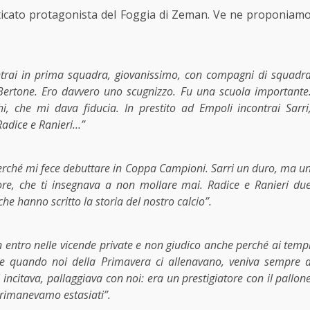
nticato protagonista del Foggia di Zeman. Ve ne proponiam
 entrai in prima squadra, giovanissimo, con compagni di squadr
 Bertone. Ero davvero uno scugnizzo. Fu una scuola importante
, che mi dava fiducia. In prestito ad Empoli incontrai Sarri
Radice e Ranieri…”
perché mi fece debuttare in Coppa Campioni. Sarri un duro, ma u
re, che ti insegnava a non mollare mai. Radice e Ranieri du
che hanno scritto la storia del nostro calcio”.
on entro nelle vicende private e non giudico anche perché ai temp
he quando noi della Primavera ci allenavano, veniva sempre 
 incitava, pallaggiava con noi: era un prestigiatore con il pallon
i rimanevamo estasiati”.