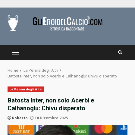
Skip
to
content
PRIMARY
MENU
Home
La Penna degli Altri
Batosta Inter, non solo Acerbi e Calhanoglu: Chivu disperato
La Penna degli Altri
Batosta Inter, non solo Acerbi e
Calhanoglu: Chivu disperato
Roberto
10 Dicembre 2025