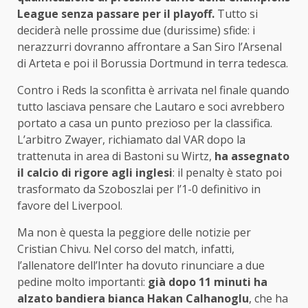
League senza passare per il playoff.
Tutto si
deciderà nelle prossime due (durissime) sfide: i
nerazzurri dovranno affrontare a San Siro l’Arsenal
di Arteta e poi il Borussia Dortmund in terra tedesca.
Contro i Reds la sconfitta è arrivata nel finale quando
tutto lasciava pensare che Lautaro e soci avrebbero
portato a casa un punto prezioso per la classifica.
L’arbitro Zwayer, richiamato dal VAR dopo la
trattenuta in area di Bastoni su Wirtz,
ha assegnato
il calcio di rigore agli inglesi
: il penalty è stato poi
trasformato da Szoboszlai per l’1-0 definitivo in
favore del Liverpool.
Ma non è questa la peggiore delle notizie per
Cristian Chivu. Nel corso del match, infatti,
l’allenatore dell’Inter ha dovuto rinunciare a due
pedine molto importanti:
già dopo 11 minuti ha
alzato bandiera bianca Hakan Calhanoglu
, che ha