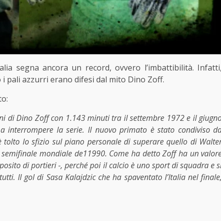
alia segna ancora un record, ovvero l’imbattibilità. Infatti
 i pali azzurri erano difesi dal mito Dino Zoff.
to:
ani di Dino Zoff con 1.143 minuti tra il settembre 1972 e il giugn
 interrompere la serie. Il nuovo primato è stato condiviso d
 tolto lo sfizio sul piano personale di superare quello di Walte
a semifinale mondiale de11990. Come ha detto Zoff ha un valor
ito di portieri -, perché poi il calcio è uno sport di squadra e s
tutti. Il gol di Sasa Kalajdzic che ha spaventato l’Italia nel finale