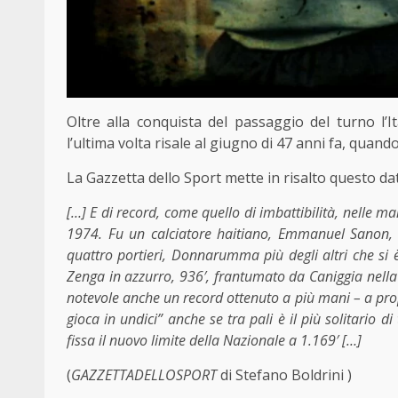
Oltre alla conquista del passaggio del turno l’It
l’ultima volta risale al giugno di 47 anni fa, quando
La Gazzetta dello Sport mette in risalto questo da
[…] E di record, come quello di imbattibilità, nelle m
1974. Fu un calciatore haitiano, Emmanuel Sanon, a
quattro portieri, Donnarumma più degli altri che si è
Zenga in azzurro, 936′, frantumato da Caniggia nell
notevole anche un record ottenuto a più mani – a propos
gioca in undici” anche se tra pali è il più solitario di 
fissa il nuovo limite della Nazionale a 1.169′ […]
(
GAZZETTADELLOSPORT
di Stefano Boldrini )