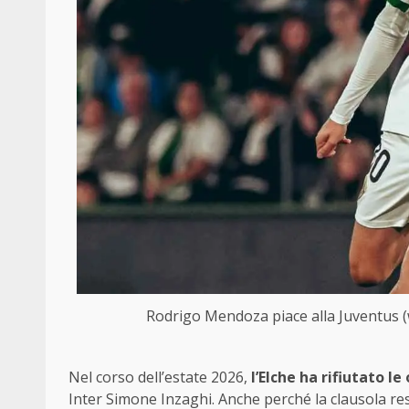
Rodrigo Mendoza piace alla Juventus (
Nel corso dell’estate 2026,
l’Elche ha rifiutato le
Inter Simone Inzaghi. Anche perché la clausola res