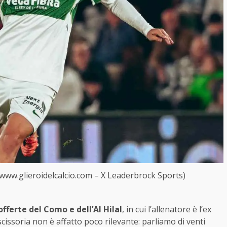
www.glieroidelcalcio.com – X Leaderbrock Sports)
 offerte del Como e dell’Al Hilal
, in cui l’allenatore è l’ex
cissoria non è affatto poco rilevante: parliamo di venti