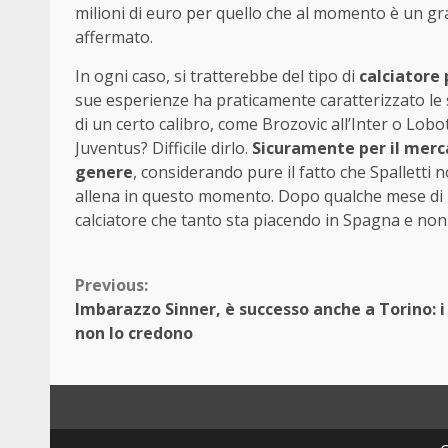
milioni di euro per quello che al momento è un g
affermato.
In ogni caso, si tratterebbe del tipo di
calciatore 
sue esperienze ha praticamente caratterizzato le s
di un certo calibro, come Brozovic all’Inter o Lob
Juventus? Difficile dirlo.
Sicuramente per il merc
genere
, considerando pure il fatto che Spalletti
allena in questo momento. Dopo qualche mese di la
calciatore che tanto sta piacendo in Spagna e non
Continue
Previous:
Imbarazzo Sinner, è successo anche a Torino: i
Reading
non lo credono