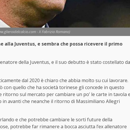
ww.glieroidelcalcio.com - X Fabrizio Romano)
e alla Juventus, e sembra che possa ricevere il primo
enatore della Juventus, e il suo debutto è stato costellato d
aticamente dal 2020 è chiaro che abbia molto su cui lavorare.
uò con quello che ha società torinese gli concede in questo
 ritorno sul mercato per cambiare un po’ le carte in tavola 
 in avanti che neanche il ritorno di Massimiliano Allegri
arlando e che potrebbe cambiare le sorti future della
 cose, potrebbe far rimanere a bocca asciutta l’ex allenatore