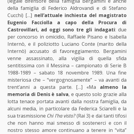
(legale difensore della famiglia Bergamini e anche
della famiglia di Federico Aldrovandi e di Stefano
Cucchi) […]
nell’attuale inchiesta del magistrato
Eugenio Facciolla a capo della Procura di
Castrovillari, ad oggi sono tre gli indagati
: due
per concorso in omicidio, Raffaele Pisano e Isabella
Internò, e il poliziotto Luciano Conte (marito della
Internò) accusato di favoreggiamento. Bergamini
venne assassinato, alla vigilia di quella sfida
sentitissima con il Messina – campionato di Serie B
1988-1989 – sabato 18 novembre 1989. Una fine
misteriosa che – “vergognosamente” – va avanti da
trent’anni a questa parte. […] «Ma
almeno la
memoria di Denis è salva
, e questo solo grazie alla
lotta tenace portata avanti dalla nostra famiglia, da
alcuni media, in particolare da Federica Sciarelli e la
sua trasmissione
Chi l’ha visto?
(Rai 3) e dai tanti tifosi
che non hanno mai smesso di sostenerci e con il
nostro stesso amore continuano a tenere in “vita”