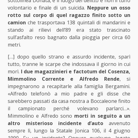
sottolinea Donata, è il luogo del delitto e non il tuffo
volontario e finale di un suicida.
Neppure un osso
rotto sul corpo di quel ragazzo finito sotto un
camion
che trasportava 138 quintali di mandarini e
stando ai rilievi dell’89 era stato trascinato
sull’asfalto reso bagnato dalla pioggia per circa 60
metri.
[…] dopo quello strano e assurdo incidente, sparì
tutto, tranne le scarpe che indossava il giorno in cui
morì.
I due magazzinieri e factotum del Cosenza,
Mimmolino Corrente e Alfredo Rende
, si
impegnarono a recapitarle alla famiglia Bergamini.
«Alfredo telefonò a mio padre e gli disse che
sarebbero passati da casa nostra a Boccaleone finito
il campionato perché volevano parlarci…».
Mimmolino e Alfredo sono
morti in seguito a un
altro misterioso incidente d’auto
avvenuto
sempre lì, lungo la Statale Jonica 106, il 4 giugno
1990. Fu un incidente? Oppure qualcuno, legato