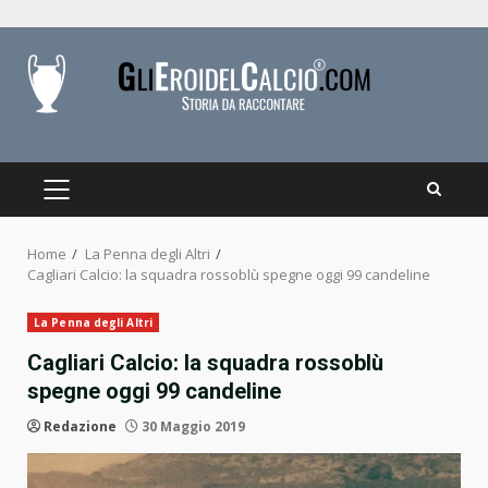
Skip
to
content
PRIMARY
MENU
Home
La Penna degli Altri
Cagliari Calcio: la squadra rossoblù spegne oggi 99 candeline
La Penna degli Altri
Cagliari Calcio: la squadra rossoblù
spegne oggi 99 candeline
Redazione
30 Maggio 2019