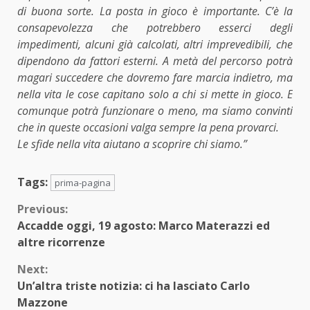
di buona sorte. La posta in gioco è importante. C’è la
consapevolezza che potrebbero esserci degli
impedimenti, alcuni già calcolati, altri imprevedibili, che
dipendono da fattori esterni. A metà del percorso potrà
magari succedere che dovremo fare marcia indietro, ma
nella vita le cose capitano solo a chi si mette in gioco. E
comunque potrà funzionare o meno, ma siamo convinti
che in queste occasioni valga sempre la pena provarci.
Le sfide nella vita aiutano a scoprire chi siamo.”
Tags:
prima-pagina
Continue
Previous:
Accadde oggi, 19 agosto: Marco Materazzi ed
Reading
altre ricorrenze
Next:
Un’altra triste notizia: ci ha lasciato Carlo
Mazzone