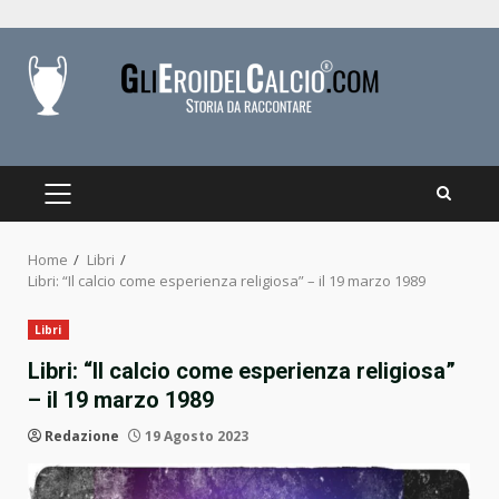
Skip
to
content
PRIMARY
MENU
Home
Libri
Libri: “Il calcio come esperienza religiosa” – il 19 marzo 1989
Libri
Libri: “Il calcio come esperienza religiosa”
– il 19 marzo 1989
Redazione
19 Agosto 2023