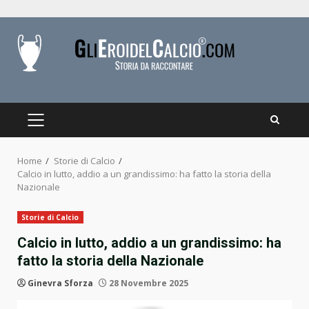
Skip
to
content
PRIMARY
MENU
Home
Storie di Calcio
Calcio in lutto, addio a un grandissimo: ha fatto la storia della
Nazionale
Storie di Calcio
Calcio in lutto, addio a un grandissimo: ha
fatto la storia della Nazionale
Ginevra Sforza
28 Novembre 2025