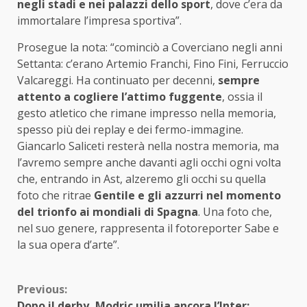
negli stadi e nei palazzi dello sport
, dove c’era da
immortalare l’impresa sportiva”.
Prosegue la nota: “cominciò a Coverciano negli anni
Settanta: c’erano Artemio Franchi, Fino Fini, Ferruccio
Valcareggi. Ha continuato per decenni,
sempre
attento a cogliere l’attimo fuggente
, ossia il
gesto atletico che rimane impresso nella memoria,
spesso più dei replay e dei fermo-immagine.
Giancarlo Saliceti resterà nella nostra memoria, ma
l’avremo sempre anche davanti agli occhi ogni volta
che, entrando in Ast, alzeremo gli occhi su quella
foto che ritrae
Gentile e gli azzurri nel momento
del trionfo ai mondiali di Spagna
. Una foto che,
nel suo genere, rappresenta il fotoreporter Sabe e
la sua opera d’arte”.
Continue
Previous:
Dopo il derby, Modric umilia ancora l’Inter: