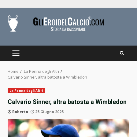
Skip
to
content
PRIMARY
MENU
Home
La Penna degli Altri
Calvario Sinner, altra batosta a Wimbledon
La Penna degli Altri
Calvario Sinner, altra batosta a Wimbledon
Roberto
25 Giugno 2025