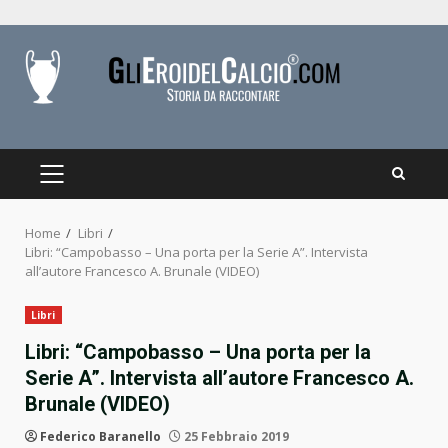
Skip
to
content
PRIMARY
MENU
Home
Libri
Libri: “Campobasso – Una porta per la Serie A”. Intervista
all’autore Francesco A. Brunale (VIDEO)
Libri
Libri: “Campobasso – Una porta per la
Serie A”. Intervista all’autore Francesco A.
Brunale (VIDEO)
Federico Baranello
25 Febbraio 2019