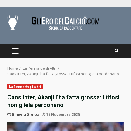
Skip
to
content
PRIMARY
MENU
Home
La Penna degli Altri
Caos Inter, Akanji l’ha fatta grossa: i tifosi non gliela perdonano
La Penna degli Altri
Caos Inter, Akanji l’ha fatta grossa: i tifosi
non gliela perdonano
Ginevra Sforza
15 Novembre 2025