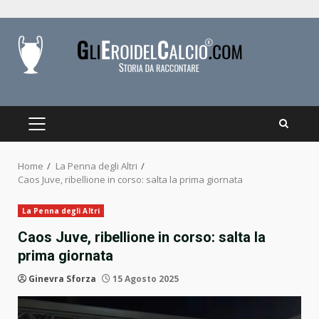
Skip
to
content
PRIMARY
MENU
Home
La Penna degli Altri
Caos Juve, ribellione in corso: salta la prima giornata
La Penna degli Altri
Caos Juve, ribellione in corso: salta la
prima giornata
Ginevra Sforza
15 Agosto 2025