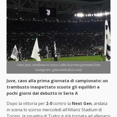
Caos Juve, ribellione in corso: salta la prima giornata (Foto
Instagram -glieroidelcalcio.com)
Juve, caos alla prima giornata di campionato: un
trambusto inaspettato scuote gli equilibri a
pochi giorni dal debutto in Serie A
Dopo la vittoria per
2-0
contro la
Next Gen
, andata
in scena lo scorso mercoledì all’Allianz Stadium di
Torino, la squadra di Tudor è già tornata ad allenarsi