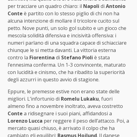
per tracciare un quadro chiaro: il
Napoli
di
Antonio
Conte
è partito con lo stesso piglio di chi non ha
alcuna intenzione di mollare il tricolore cucito sul
petto. Nove punti, un solo gol subito e un gioco che
mescola solidità difensiva e incisività offensiva: i
numeri parlano di una squadra capace di schiacciare
chiunque le si metta davanti. La vittoria esterna
contro la
Fiorentina
di
Stefano Pioli
è stata
l’ennesima conferma. Un 1-3 convincente, maturato
con lucidità e cinismo, che ha ribadito la superiorità
degli azzurri in questo avvio di stagione.
Eppure, le premesse estive non erano state delle
migliori. L’infortunio di
Romelu Lukaku
, fuori
almeno fino a novembre inoltrato, aveva costretto
Conte
a ridisegnare i suoi piani, affidandosi a
Lorenzo Lucca
per reggere il peso dell’attacco. Poi, a
mercato quasi chiuso, è arrivato il colpo che ha
cambiato gli equilibri:
Rasmus Hojlund
. Il danese