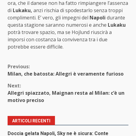
ora, che il danese non ha fatto rimpiangere l’assenza
di
Lukaku,
anzi rischia di spodestarlo senza troppi
complimenti. E’ vero, gli impegni del
Napoli
durante
questa stagione saranno numerosi e anche
Lukaku
potrà trovare spazio, ma se Hojlund riuscirà a
imporsi con costanza la convivenza tra i due
potrebbe essere difficile.
Continue
Previous:
Milan, che batosta: Allegri è veramente furioso
Reading
Next:
Allegri spiazzato, Maignan resta al Milan: c’è un
motivo preciso
ARTICOLI RECENTI
Doccia gelata Napoli, Sky ne è sicura: Conte