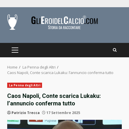
Skip
to
content
PRIMARY
MENU
Home
La Penna degli Altri
Caos Napoli, Conte scarica Lukaku: l’annuncio conferma tutto
La Penna degli Altri
Caos Napoli, Conte scarica Lukaku:
l’annuncio conferma tutto
Patrizio Trecca
17 Settembre 2025