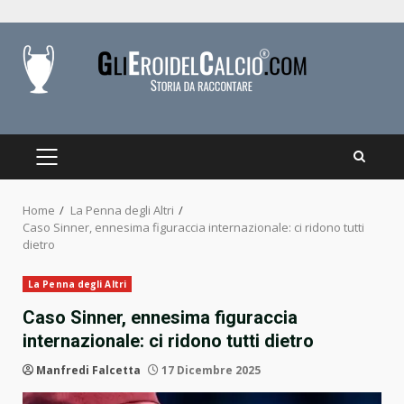
Skip
to
content
PRIMARY
MENU
Home
La Penna degli Altri
Caso Sinner, ennesima figuraccia internazionale: ci ridono tutti
dietro
La Penna degli Altri
Caso Sinner, ennesima figuraccia
internazionale: ci ridono tutti dietro
Manfredi Falcetta
17 Dicembre 2025