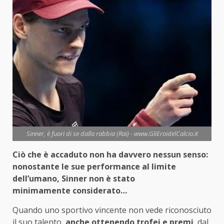
Sinner, è fuori di se dalla rabbia (Rai) - www.GliEroidelCalcio.it
Ciò che è accaduto non ha davvero nessun senso:
nonostante le sue performance al limite
dell’umano, Sinner non è stato
minimamente
considerato…
Quando uno sportivo vincente non vede riconosciuto
il suo talento,
anche ottenendo trofei e premi
, dal