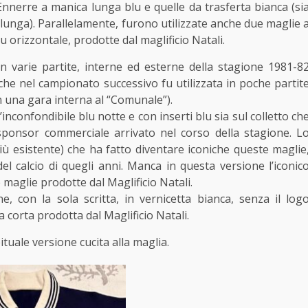
Ennerre a manica lunga blu e quelle da trasferta bianca (si
 lunga). Parallelamente, furono utilizzate anche due maglie 
u orizzontale, prodotte dal maglificio Natali.
n varie partite, interne ed esterne della stagione 1981-8
nche nel campionato successivo fu utilizzata in poche partit
in una gara interna al “Comunale”).
inconfondibile blu notte e con inserti blu sia sul colletto ch
 sponsor commerciale arrivato nel corso della stagione. L
iù esistente) che ha fatto diventare iconiche queste maglie
del calcio di quegli anni. Manca in questa versione l’iconic
e maglie prodotte dal Maglificio Natali.
, con la sola scritta, in vernicetta bianca, senza il log
 corta prodotta dal Maglificio Natali.
tuale versione cucita alla maglia.