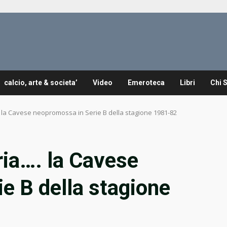
calcio, arte & societa’
Video
Emeroteca
Libri
Chi 
 la Cavese neopromossa in Serie B della stagione 1981-82
ria…. la Cavese
e B della stagione