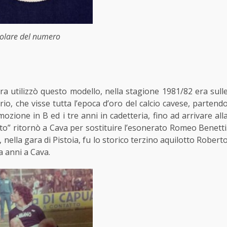
colare del numero
dra utilizzò questo modello, nella stagione 1981/82 era sull
io, che visse tutta l’epoca d’oro del calcio cavese, partend
ozione in B ed i tre anni in cadetteria, fino ad arrivare all
to” ritornò a Cava per sostituire l’esonerato Romeo Benetti
nella gara di Pistoia, fu lo storico terzino aquilotto Robert
a anni a Cava.