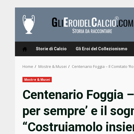
Skip
to
content
Storie di Calcio
Gli Eroi del Collezionismo
Home
Mostre & Musei
Centenario Foggia – Il Comitato ‘R
Mostre & Musei
Centenario Foggia –
per sempre’ e il so
“Costruiamolo insi