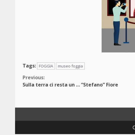
Tags:
FOGGIA
museo foggia
Continue
Previous:
Sulla terra ci resta un … “Stefano” Fiore
Reading
C