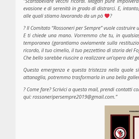
“Scartabellare vecchi ricordi. Magari pure impolvera
evasione e di serenità in grado di distrarci. E, intanto
alle quali stiamo lavorando da un pò
?
?
Il Comitato “Rossoneri per Sempre” vuole costruire u
E ti chiede una mano. Vorremmo che tu, in qualsias
temporanea (garantiamo ovviamente sulla restituzione
ricordo, il tuo cimelio, il tuo pezzettino di storia del F
Che bello sarebbe riuscire a realizzare un’opera del ge
Questa emergenza e questa tristezza nella quale si
attanaglia, potremmo trasformarla in una bella galleria
?
Come fare? Scrivici a questa mail, prendi contatti con
qui: rossoneripersempre2019@gmail.com.”