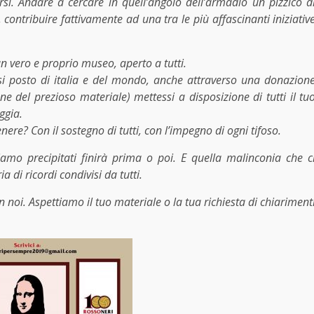
rsi. Andare a cercare in quell’angolo dell’armadio un pizzico d
, contribuire fattivamente ad una tra le più affascinanti iniziativ
n vero e proprio museo, aperto a tutti.
i posto di italia e del mondo, anche attraverso una d
onazion
 del prezioso materiale) mettessi a disposizione di tutti il tu
oggia.
nere? Con il sostegno di tutti, con l’impegno di ogni tifoso.
amo precipitati finirà prima o poi. E quella malinconia che c
 di ricordi condivisi da tutti.
 noi. Aspettiamo il tuo materiale o la tua richiesta di chiariment