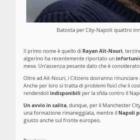
Batosta per City-Napoli: quattro inn
Il primo nome è quello di
Rayan Aït-Nouri
, terzi
algerino ha recentemente riportato un
infortunio
mese. Un’assenza pesante dato che è considerato 
Oltre ad Aït-Nouri, i Citizens dovranno rinunciar
Anche per loro si tratta di problemi fisici che li c
rendendoli
indisponibili
per la sfida contro il Napo
Un avvio in salita
, dunque, per il Manchester Ci
una formazione rimaneggiata, mentre il
Napoli p
giusto anche sul fronte europeo.