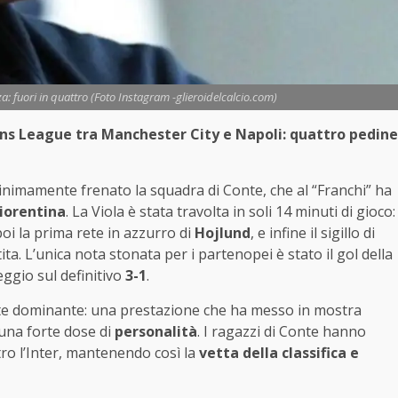
a: fuori in quattro (Foto Instagram -glieroidelcalcio.com)
ons League tra Manchester City e Napoli: quattro pedine
inimamente frenato la squadra di Conte, che al “Franchi” ha
iorentina
. La Viola è stata travolta in soli 14 minuti di gioco:
poi la prima rete in azzurro di
Hojlund
, e infine il sigillo di
ita. L’unica nota stonata per i partenopei è stato il gol della
eggio sul definitivo
3-1
.
nte dominante: una prestazione che ha messo in mostra
una forte dose di
personalità
. I ragazzi di Conte hanno
tro l’Inter, mantenendo così la
vetta della classifica e