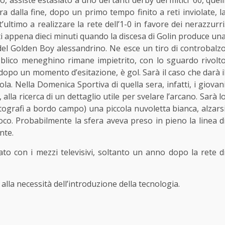
 assiste estasiato a uno dei tanti derby dei mitici ’60, quell
ra dalla fine, dopo un primo tempo finito a reti inviolate, l
ltimo a realizzare la rete dell’1-0 in favore dei nerazzurri
i appena dieci minuti quando la discesa di Golin produce un
o del Golden Boy alessandrino. Ne esce un tiro di controbalz
pubblico meneghino rimane impietrito, con lo sguardo rivolt
, dopo un momento d’esitazione, è gol. Sarà il caso che darà i
la. Nella Domenica Sportiva di quella sera, infatti, i giovan
, alla ricerca di un dettaglio utile per svelare l’arcano. Sarà l
tografi a bordo campo) una piccola nuvoletta bianca, alzars
ioco. Probabilmente la sfera aveva preso in pieno la linea d
nte.
to con i mezzi televisivi, soltanto un anno dopo la rete d
alla necessità dell’introduzione della tecnologia.