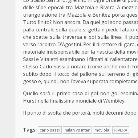
Lo Stadio San Siro, gremito in ogni ordine di posto,
delle sfide epocali tra Mazzola e Rivera. A mezz’o
triangolazione tra Mazzola e Benitez porta quest’u
Tutto finito? Non ancora. Da quel gol sono passat
palla centrale sulla quale si getta il piede fatat
che sbatte sulla traversa e poi sulla linea. Il 
verso l’arbitro D’Agostini. Per il direttore di gara
materiale indispensabile per la nascita della movio
Sassi e Vitaletti esaminano i filmati al rallentatore
stesso Carlo Sassi a notare (come anche molti fo
subito dopo il tocco del pallone sul terreno di g
gesso e, quindi, non l’aveva superata completame
Quello sarà il primo caso di gol non gol esamina
Hurst nella finalissima mondiale di Wembley.
Il punto di svolta che porterà, molti decenni dopo, 
Tags:
carlo sassi
milan vs inter
moviola
RIVERA