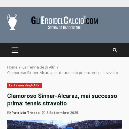
Skip
to
content
PRIMARY
MENU
Home
La Penna degli Altri
Clamoroso Sinner-Alcaraz, mai successo prima: tennis stravolto
La Penna degli Altri
Clamoroso Sinner-Alcaraz, mai successo
prima: tennis stravolto
Patrizio Trecca
8 Settembre 2025