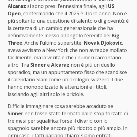
Alcaraz
si sono presi l’ennesima finale, agli
US
Open
, confermando che il 2025 è il loro anno. Non è
più soltanto una questione di talento o di gioventù: è
la certezza di un cambio generazionale che ha
definitivamente messo all’angolo l’eredità dei
Big
Three
. Anche l’ultimo superstite,
Novak Djokovic
,
aveva avvisato a New York che non avrebbe mollato
facilmente, ma la verità è che i numeri raccontano
altro. Tra
Sinner
e
Alcaraz
non è più un duello
sporadico, ma un appuntamento fisso che scandisce
il calendario Slam come un orologio svizzero. I due
hanno monopolizzato le attenzioni e i titoli,
lasciando agli altri solo le briciole.
Difficile immaginare cosa sarebbe accaduto se
Sinner
non fosse stato fermato dallo stop forzato di
tre mesi per squalifica: forse il divario con lo
spagnolo sarebbe ancora più ridotto o più ampio. In
ogni caso, i fatti parlano chiaro: siamo entrati