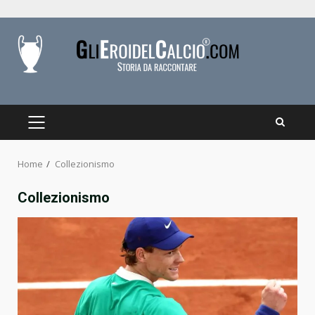
Skip
to
content
PRIMARY
MENU
Home
Collezionismo
Collezionismo