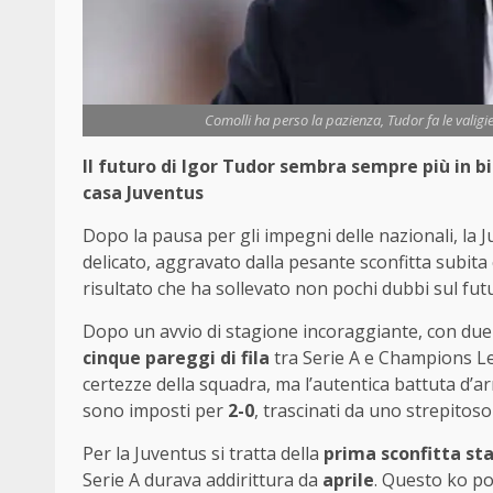
Comolli ha perso la pazienza, Tudor fa le valig
Il futuro di Igor Tudor sembra sempre più in bi
casa Juventus
Dopo la pausa per gli impegni delle nazionali, la
delicato, aggravato dalla pesante sconfitta subita
risultato che ha sollevato non pochi dubbi sul fut
Dopo un avvio di stagione incoraggiante, con due 
cinque pareggi di fila
tra Serie A e Champions Lea
certezze della squadra, ma l’autentica battuta d’ar
sono imposti per
2-0
, trascinati da uno strepitos
Per la Juventus si tratta della
prima sconfitta st
Serie A durava addirittura da
aprile
. Questo ko p