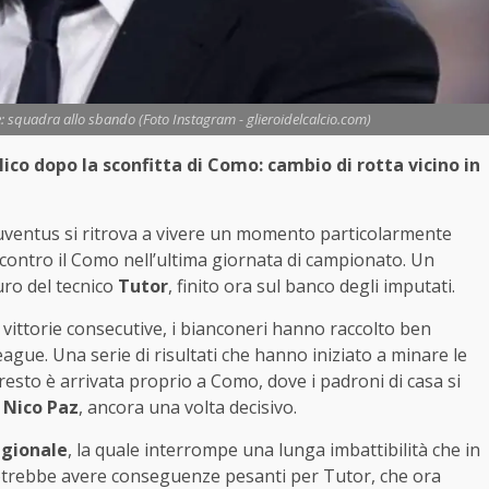
ie: squadra allo sbando (Foto Instagram - glieroidelcalcio.com)
lico dopo la sconfitta di Como: cambio di rotta vicino in
 Juventus si ritrova a vivere un momento particolarmente
 contro il Como nell’ultima giornata di campionato. Un
uro del tecnico
Tutor
, finito ora sul banco degli imputati.
vittorie consecutive, i bianconeri hanno raccolto ben
gue. Una serie di risultati che hanno iniziato a minare le
resto è arrivata proprio a Como, dove i padroni di casa si
o
Nico Paz
, ancora una volta decisivo.
agionale
, la quale interrompe una lunga imbattibilità che in
otrebbe avere conseguenze pesanti per Tutor, che ora