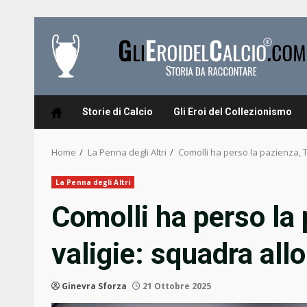
Skip
to
content
Storie di Calcio
Gli Eroi del Collezionismo
Home
La Penna degli Altri
Comolli ha perso la pazienza, T
La Penna degli Altri
Comolli ha perso la 
valigie: squadra all
Ginevra Sforza
21 Ottobre 2025