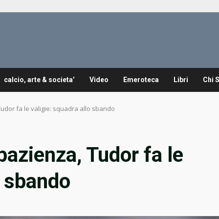
calcio, arte & societa’
Video
Emeroteca
Libri
Chi 
udor fa le valigie: squadra allo sbando
pazienza, Tudor fa le
o sbando