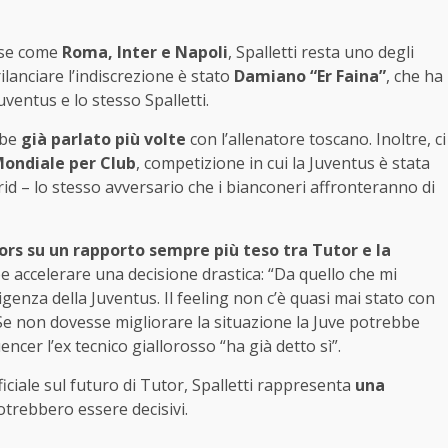
ose come
Roma, Inter e Napoli
, Spalletti resta uno degli
ilanciare l’indiscrezione è stato
Damiano “Er Faina”
, che ha
Juventus e lo stesso Spalletti.
bbe
già parlato più volte
con l’allenatore toscano. Inoltre, ci
Mondiale per Club
, competizione in cui la Juventus è stata
drid – lo stesso avversario che i bianconeri affronteranno di
rs su un rapporto sempre più teso tra Tutor e la
e accelerare una decisione drastica: “Da quello che mi
genza della Juventus. Il feeling non c’è quasi mai stato con
Se non dovesse migliorare la situazione la Juve potrebbe
encer l’ex tecnico giallorosso “ha già detto sì”.
iciale sul futuro di Tutor, Spalletti rappresenta
una
potrebbero essere decisivi.