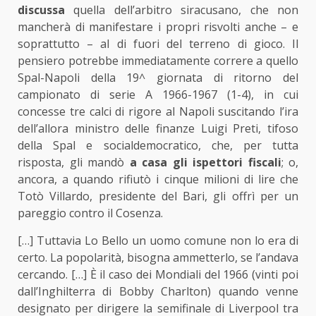
discussa
quella dell’arbitro siracusano, che non
mancherà di manifestare i propri risvolti anche – e
soprattutto – al di fuori del terreno di gioco. Il
pensiero potrebbe immediatamente correre a quello
Spal-Napoli della 19^ giornata di ritorno del
campionato di serie A 1966-1967 (1-4), in cui
concesse tre calci di rigore al Napoli suscitando l’ira
dell’allora ministro delle finanze Luigi Preti, tifoso
della Spal e socialdemocratico, che, per tutta
risposta, gli mandò
a casa gli ispettori fiscali
; o,
ancora, a quando rifiutò i cinque milioni di lire che
Totò Villardo, presidente del Bari, gli offrì per un
pareggio contro il Cosenza.
[…] Tuttavia Lo Bello un uomo comune non lo era di
certo. La popolarità, bisogna ammetterlo, se l’andava
cercando. […] È il caso dei Mondiali del 1966 (vinti poi
dall’Inghilterra di Bobby Charlton) quando venne
designato per dirigere la semifinale di Liverpool tra