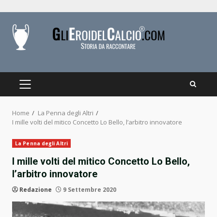
Skip
to
content
PRIMARY
MENU
Home
La Penna degli Altri
I mille volti del mitico Concetto Lo Bello, l’arbitro innovatore
La Penna degli Altri
I mille volti del mitico Concetto Lo Bello,
l’arbitro innovatore
Redazione
9 Settembre 2020