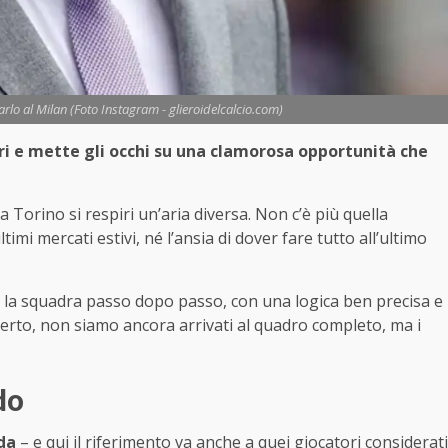
arlo al Milan (Foto Instagram - glieroidelcalcio.com)
ri e mette gli occhi su una clamorosa opportunità che
 Torino si respiri un’aria diversa. Non c’è più quella
mi mercati estivi, né l’ansia di dover fare tutto all’ultimo
o la squadra passo dopo passo, con una logica ben precisa e
Certo, non siamo ancora arrivati al quadro completo, ma i
do
da
– e qui il riferimento va anche a quei giocatori considerati