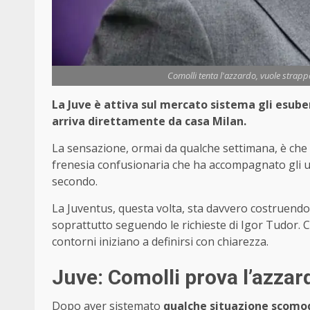
Comolli tenta l'azzardo, vuole strapp
La Juve è attiva sul mercato sistema gli esube
arriva direttamente da casa Milan.
La sensazione, ormai da qualche settimana, è che a
frenesia confusionaria che ha accompagnato gli ulti
secondo.
La Juventus, questa volta, sta davvero costruend
soprattutto seguendo le richieste di Igor Tudor. 
contorni iniziano a definirsi con chiarezza.
Juve: Comolli prova l’azzar
Dopo aver sistemato
qualche situazione scomo