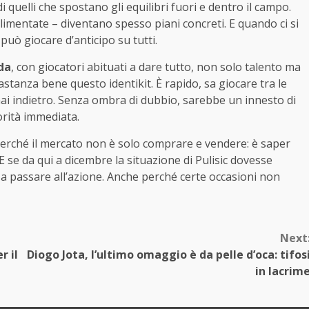
 quelli che spostano gli equilibri fuori e dentro il campo.
alimentate – diventano spesso piani concreti. E quando ci si
può giocare d’anticipo su tutti.
da
, con giocatori abituati a dare tutto, non solo talento ma
bastanza bene questo identikit. È rapido, sa giocare tra le
mai indietro. Senza ombra di dubbio, sarebbe un innesto di
orità immediata.
Perché il mercato non è solo comprare e vendere: è saper
E se da qui a dicembre la situazione di Pulisic dovesse
e a passare all’azione. Anche perché certe occasioni non
Next
r il
Diogo Jota, l’ultimo omaggio è da pelle d’oca: tifos
in lacrim