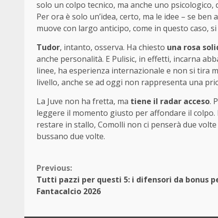
solo un colpo tecnico, ma anche uno psicologico, di
Per ora è solo un’idea, certo, ma le idee – se ben 
muove con largo anticipo, come in questo caso, si 
Tudor
, intanto, osserva. Ha chiesto
una rosa soli
anche personalità. E Pulisic, in effetti, incarna ab
linee, ha esperienza internazionale e non si tira 
livello, anche se ad oggi non rappresenta una pri
La Juve non ha fretta, ma
tiene il radar acceso
. 
leggere il momento giusto per affondare il colpo. 
restare in stallo, Comolli non ci penserà due volt
bussano due volte.
Continue
Previous:
Tutti pazzi per questi 5: i difensori da bonus pe
Reading
Fantacalcio 2026