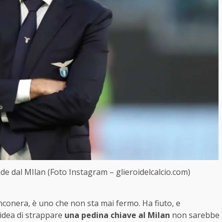
nde dal MIlan (Foto Instagram – glieroidelcalcio.com)
nconera, è uno che non sta mai fermo. Ha fiuto, e
’idea di strappare
una pedina chiave al Milan
non sarebbe