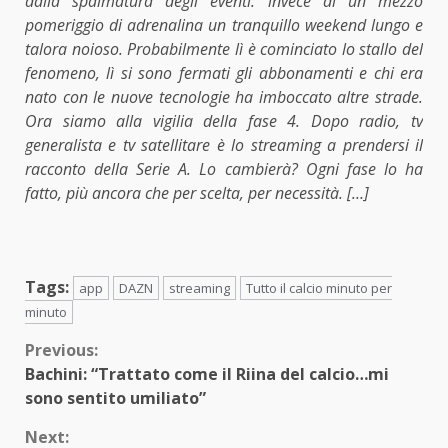
dalla spalmatura degli eventi: invece di un mezzo
pomeriggio di adrenalina un tranquillo weekend lungo e
talora noioso. Probabilmente lì è cominciato lo stallo del
fenomeno, lì si sono fermati gli abbonamenti e chi era
nato con le nuove tecnologie ha imboccato altre strade.
Ora siamo alla vigilia della fase 4. Dopo radio, tv
generalista e tv satellitare è lo streaming a prendersi il
racconto della Serie A. Lo cambierà? Ogni fase lo ha
fatto, più ancora che per scelta, per necessità. […]
Tags:
app
DAZN
streaming
Tutto il calcio minuto per
minuto
Continue
Previous:
Bachini: “Trattato come il Riina del calcio…mi
Reading
sono sentito umiliato”
Next: