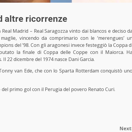
 altre ricorrenze
n Real Madrid – Real Saragozza vinto dai blancos e deciso d
 maglie, vincendo da comprimario con le ‘merengues’ u
ons del ’98. Con gli aragonesi invece festeggiò la Coppa d
utato la finale di Coppa delle Coppe con il Maiorca. H
s. Il 22 dicembre del 1974 nasce Dani Garcia.
i Tonny van Ede, che con lo Sparta Rotterdam conquistò un
- del primo gol con il Perugia del povero Renato Curi.
Next