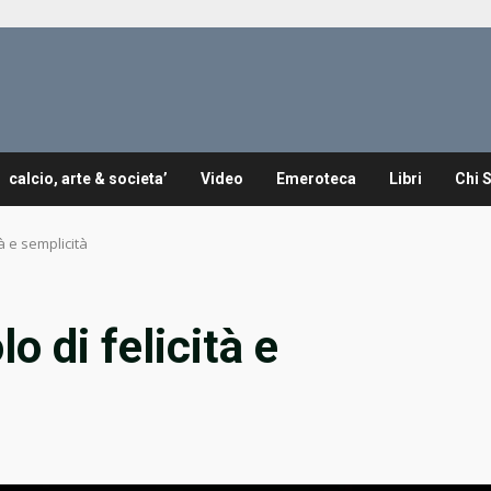
calcio, arte & societa’
Video
Emeroteca
Libri
Chi 
à e semplicità
o di felicità e