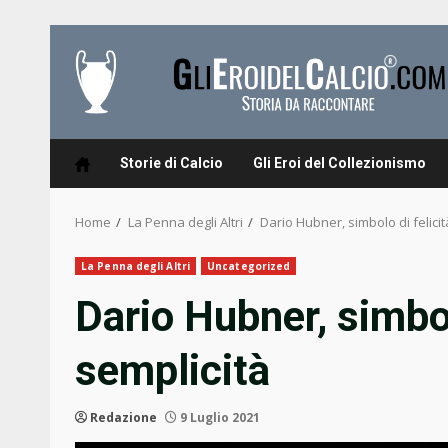
Skip
to
content
Storie di Calcio
Gli Eroi del Collezionismo
Home
La Penna degli Altri
Dario Hubner, simbolo di felicit
La Penna degli Altri
Uncategorized
Dario Hubner, simbol
semplicità
Redazione
9 Luglio 2021