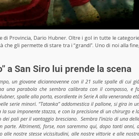
di Provincia, Dario Hubner. Oltre i gol in tutte le categori
 che gli permette di stare tra i “grandi”. Uno di noi alla fine
 a San Siro lui prende la scena
mpo, un giovane diciannovenne con il 21 sulle spalle di cui gi
egna una parabola che sembra calibrata con il compasso, e f
Hubner, spalle alla porta, esordiente in Serie A alla veneranda et
elle serie minori. “Tatanka” addomestica il pallone, si gira in u
ta la sua imponente stazza, e con la precisione di un chirurgo e l
o dei pali per il vantaggio bresciano. Sembra l’inizio di una dell
in parte. Altrimenti, forse, non saremmo qui, dopo tanti anni, 
alle nostre stesse vicissitudini, alle nostre vittorie e alle nostr