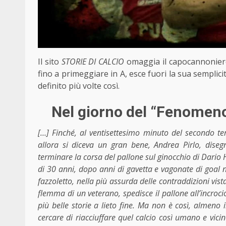
Il sito
STORIE DI CALCIO
omaggia il capocannoniere 
fino a primeggiare in A, esce fuori la sua semplicità
definito più volte così.
Nel giorno del “Fenomeno”
[…] Finché, al ventisettesimo minuto del secondo te
allora si diceva un gran bene, Andrea Pirlo, dis
terminare la corsa del pallone sul ginocchio di Dario 
di 30 anni, dopo anni di gavetta e vagonate di goal n
fazzoletto, nella più assurda delle contraddizioni vis
flemma di un veterano, spedisce il pallone all’incroci
più belle storie a lieto fine. Ma non è così, almeno 
cercare di riacciuffare quel calcio così umano e vicino 