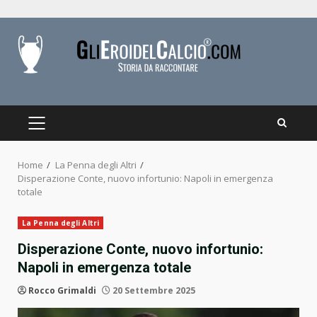
Skip
to
content
PRIMARY
MENU
Home
La Penna degli Altri
Disperazione Conte, nuovo infortunio: Napoli in emergenza
totale
La Penna degli Altri
Disperazione Conte, nuovo infortunio:
Napoli in emergenza totale
Rocco Grimaldi
20 Settembre 2025