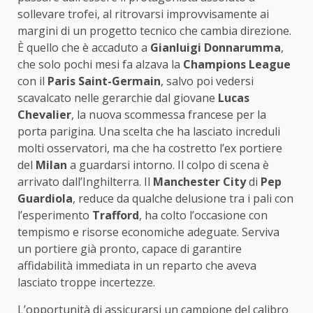
sollevare trofei, al ritrovarsi improvvisamente ai
margini di un progetto tecnico che cambia direzione.
È quello che è accaduto a
Gianluigi Donnarumma
,
che solo pochi mesi fa alzava la
Champions League
con il
Paris Saint-Germain
, salvo poi vedersi
scavalcato nelle gerarchie dal giovane
Lucas
Chevalier
, la nuova scommessa francese per la
porta parigina. Una scelta che ha lasciato increduli
molti osservatori, ma che ha costretto l’ex portiere
del
Milan
a guardarsi intorno. Il colpo di scena è
arrivato dall’Inghilterra. Il
Manchester City
di
Pep
Guardiola
, reduce da qualche delusione tra i pali con
l’esperimento
Trafford
, ha colto l’occasione con
tempismo e risorse economiche adeguate. Serviva
un portiere già pronto, capace di garantire
affidabilità immediata in un reparto che aveva
lasciato troppe incertezze.
L’opportunità di assicurarsi un campione del calibro