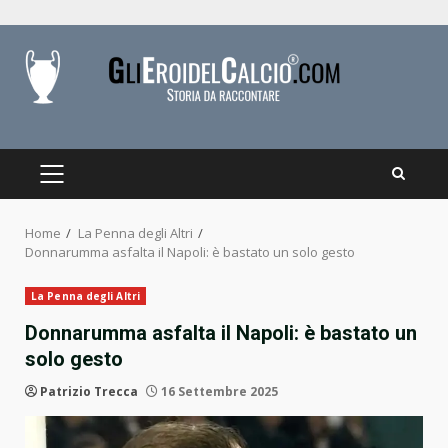
Skip
to
content
PRIMARY
MENU
Home
La Penna degli Altri
Donnarumma asfalta il Napoli: è bastato un solo gesto
La Penna degli Altri
Donnarumma asfalta il Napoli: è bastato un
solo gesto
Patrizio Trecca
16 Settembre 2025