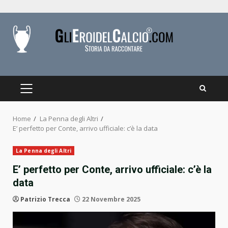
Skip
to
content
PRIMARY
MENU
Home
La Penna degli Altri
E’ perfetto per Conte, arrivo ufficiale: c’è la data
La Penna degli Altri
E’ perfetto per Conte, arrivo ufficiale: c’è la
data
Patrizio Trecca
22 Novembre 2025