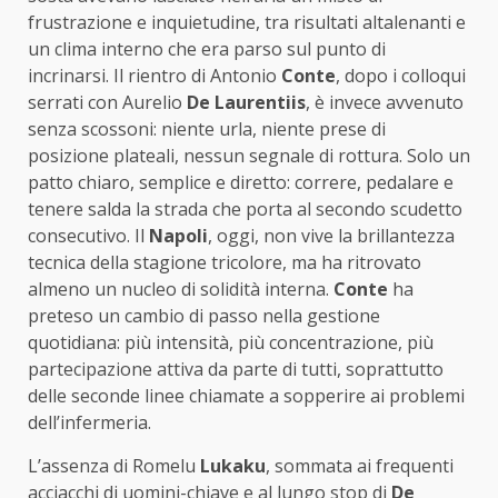
frustrazione e inquietudine, tra risultati altalenanti e
un clima interno che era parso sul punto di
incrinarsi. Il rientro di Antonio
Conte
, dopo i colloqui
serrati con Aurelio
De
Laurentiis
, è invece avvenuto
senza scossoni: niente urla, niente prese di
posizione plateali, nessun segnale di rottura. Solo un
patto chiaro, semplice e diretto: correre, pedalare e
tenere salda la strada che porta al secondo scudetto
consecutivo. Il
Napoli
, oggi, non vive la brillantezza
tecnica della stagione tricolore, ma ha ritrovato
almeno un nucleo di solidità interna.
Conte
ha
preteso un cambio di passo nella gestione
quotidiana: più intensità, più concentrazione, più
partecipazione attiva da parte di tutti, soprattutto
delle seconde linee chiamate a sopperire ai problemi
dell’infermeria.
L’assenza di Romelu
Lukaku
, sommata ai frequenti
acciacchi di uomini-chiave e al lungo stop di
De