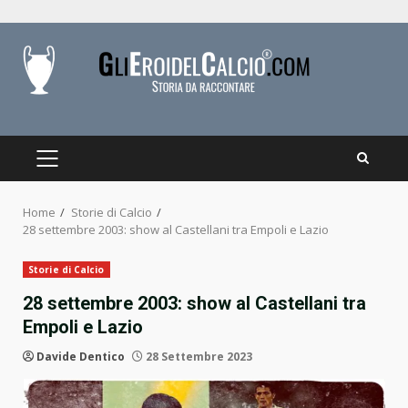
Skip
to
content
PRIMARY
MENU
Home
Storie di Calcio
28 settembre 2003: show al Castellani tra Empoli e Lazio
Storie di Calcio
28 settembre 2003: show al Castellani tra
Empoli e Lazio
Davide Dentico
28 Settembre 2023