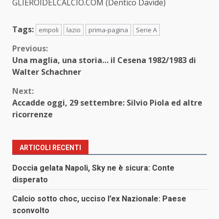
GLIEROIDELCALCIO.COM (Dentico Davide)
Tags:
empoli
lazio
prima-pagina
Serie A
Continue
Previous:
Una maglia, una storia… il Cesena 1982/1983 di
Reading
Walter Schachner
Next:
Accadde oggi, 29 settembre: Silvio Piola ed altre
ricorrenze
ARTICOLI RECENTI
Doccia gelata Napoli, Sky ne è sicura: Conte
disperato
Calcio sotto choc, ucciso l’ex Nazionale: Paese
sconvolto