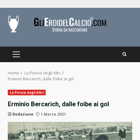
Skip
to
content
PRIMARY
MENU
Home
La Penna degli Altri
Erminio Bercarich, dalle foibe ai gol
La Penna degli Altri
Erminio Bercarich, dalle foibe ai gol
Redazione
1 Marzo 2021