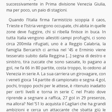
successivamente in Prima divisione Venezia Giulia,
ma per poco, un paio di stagioni.
Quando l’Italia firma l’armistizio scoppia il caos,
Trieste e l’Istria vengono occupate, chi abita in quelle
zone deve fuggire, chi si ribella finisce in buca. In
tutta Italia vengono allestiti campi profughi, ci sono
circa 200mila rifugiati, uno è a Reggio Calabria, la
famiglia Bercarich ci arriva nel ’45 e Erminio viene
tesserato subito dalla Reggina […] segna di destro e
sinistro, tira zuccate che sono sassate, lo pagano a
gol, ne fa 66 in 80 partite, costa troppo, lo cedono al
Venezia in serie A. La sua carriera un girovagare, con
i veneti gioca 14 partite di campionato e segna 4 gol,
pochi, troppo pochi per le attese, è ritenuto inadatto
per certi livelli e torna in serie C nel Prato dove
riprende a segnare a raffica, 27 gol in 29 presenze,
ma allora? Nel ’51 lo acquista il Cagliari che ha grandi
ambizioni e cerca un attaccante che sbatta giù le