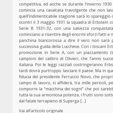
competitiva, ed anche se durante l’inverno 1930 
comincia una cavalcata travolgente che non lasci
quell’indimenticabile stagione sarà lo spareggio 
scontri il 3 maggio 1931 la squadra di Erbstein c
Serie B 1931-32, con una salvezza conquistata 
cominciano a risentire degli enormi sforzi fatti e n
panchina biancorossa a dire il vero non sarà p
successiva guida della Lucchese. Con i toscani Er
promozione in Serie A, con un piazzamento (s
campioni del calibro di Olivieri, che l’anno suc
italiana. Poi le leggi razziali costringeranno Er
tardi dovrà purtroppo lasciare il paese. Ma in qu
fiducia del presidente Ferruccio Novo, che propri
campo di lavoro, si affiderà, tra mille pericoli, 
comporre la “macchina dei sogni” che poi sarebbe
tutta la sua armoniosa potenza, i frutti sono sotto
dal fatale terrapieno di Superga […]
Vai all’articolo originale