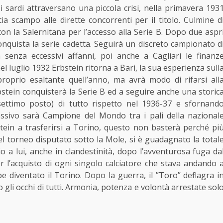
i sardi attraversano una piccola crisi, nella primavera 193
a scampo alle dirette concorrenti per il titolo. Culmine d
con la Salernitana per l’accesso alla Serie B. Dopo due aspr
onquista la serie cadetta. Seguirà un discreto campionato d
senza eccessivi affanni, poi anche a Cagliari le finanz
el luglio 1932 Erbstein ritorna a Bari, la sua esperienza sull
roprio esaltante quell’anno, ma avrà modo di rifarsi all
bstein conquisterà la Serie B ed a seguire anche una storic
ettimo posto) di tutto rispetto nel 1936-37 e sfornand
cessivo sarà Campione del Mondo tra i pali della nazional
bstein a trasferirsi a Torino, questo non basterà perché pi
el torneo disputato sotto la Mole, si è guadagnato la total
o a lui, anche in clandestinità, dopo l’avventurosa fuga da
per l’acquisto di ogni singolo calciatore che stava andando 
 diventato il Torino. Dopo la guerra, il ”Toro” deflagra i
 gli occhi di tutti. Armonia, potenza e volontà arrestate sol