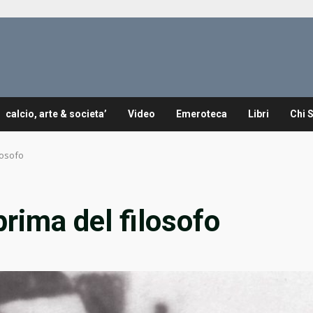
calcio, arte & societa’
Video
Emeroteca
Libri
Chi 
ilosofo
 prima del filosofo