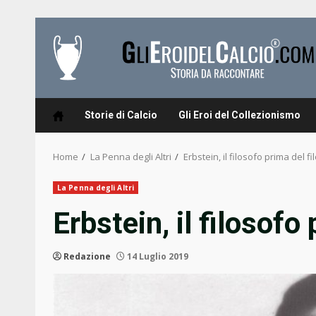
Skip
to
content
Storie di Calcio
Gli Eroi del Collezionismo
Home
La Penna degli Altri
Erbstein, il filosofo prima del f
La Penna degli Altri
Erbstein, il filosofo
Redazione
14 Luglio 2019