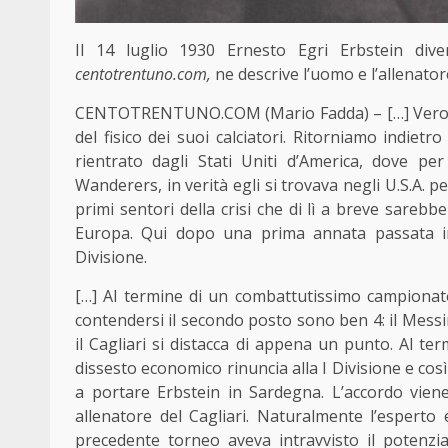
Il 14 luglio 1930 Ernesto Egri Erbstein dive
centotrentuno.com,
ne descrive l’uomo e l’allenator
CENTOTRENTUNO.COM (Mario Fadda) – […] Vero fil
del fisico dei suoi calciatori. Ritorniamo indietr
rientrato dagli Stati Uniti d’America, dove 
Wanderers, in verità egli si trovava negli U.S.A. p
primi sentori della crisi che di lì a breve sarebb
Europa. Qui dopo una prima annata passata in
Divisione.
[…] Al termine di un combattutissimo campionato
contendersi il secondo posto sono ben 4: il Messi
il Cagliari si distacca di appena un punto. Al t
dissesto economico rinuncia alla I Divisione e così i
a portare Erbstein in Sardegna. L’accordo viene
allenatore del Cagliari. Naturalmente l’esperto 
precedente torneo aveva intravvisto il potenzi