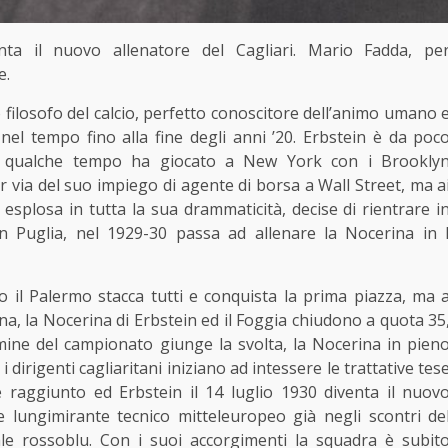
nta il nuovo allenatore del Cagliari. Mario Fadda, pe
e.
osofo del calcio, perfetto conoscitore dell’animo umano 
o nel tempo fino alla fine degli anni ’20. Erbstein è da poc
per qualche tempo ha giocato a New York con i Brookly
er via del suo impiego di agente di borsa a Wall Street, ma a
e esplosa in tutta la sua drammaticità, decise di rientrare i
 Puglia, nel 1929-30 passa ad allenare la Nocerina in 
 il Palermo stacca tutti e conquista la prima piazza, ma 
na, la Nocerina di Erbstein ed il Foggia chiudono a quota 35
ermine del campionato giunge la svolta, la Nocerina in pien
 dirigenti cagliaritani iniziano ad intessere le trattative tes
 raggiunto ed Erbstein il 14 luglio 1930 diventa il nuov
e lungimirante tecnico mitteleuropeo già negli scontri de
ale rossoblu. Con i suoi accorgimenti la squadra è subit