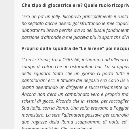
Che tipo di giocatrice era? Quale ruolo ricopri
“Ero un po’ un jolly. Ricoprivo principalmente il ruol
ho segnato anche diversi gol sfruttando le mie capacit
abbastanza brava perché avevo dei buoni fondamentali 
passione d’altronde a me piaceva più lo sport che div
Proprio dalla squadra de
“
Le Sirene”
poi nacque
“Con le Sirene, tra il 1965-66, iniziammo ad allena
campo di calcio che un ristorantino-bar. Lui si appas
della squadra tanto che un giorno ci portò tutte 
pantaloncini ecc. Il titolare del negozio era Carlo D
avanti diventando un dirigente e successivamente un 
Ancora non c’era un campionato vero e proprio ma D
schemi di gioco. Ricordo che in estate, per raccoglie
Sud Italia, con la Roma. Una volta eravamo a Poggiar
monastero. La sera l’allenatore passava per controll
due ragazze della Roma scappammo di notte ed 
facemmo amicizia. Che esperienza!