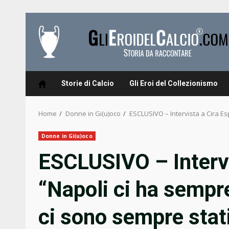
Skip
to
content
Storie di Calcio
Gli Eroi del Collezionismo
Home
Donne in Gi(u)oco
ESCLUSIVO – Intervista a Cira Espo
Donne in Gi(u)oco
ESCLUSIVO – Intervi
“Napoli ci ha sempre 
ci sono sempre stati