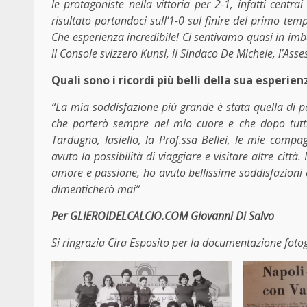
le protagoniste nella vittoria per 2-1, infatti centra
risultato portandoci sull’1-0 sul finire del primo te
Che esperienza incredibile! Ci sentivamo quasi in imb
il Console svizzero Kunsi, il Sindaco De Michele, l’Ass
Quali sono i ricordi più belli della sua esperien
“La mia soddisfazione più grande è stata quella di p
che porterò sempre nel mio cuore e che dopo tutti 
Tardugno, Iasiello, la Prof.ssa Bellei, le mie compag
avuto la possibilità di viaggiare e visitare altre ci
amore e passione, ho avuto bellissime soddisfazioni e
dimenticherò mai”
Per GLIEROIDELCALCIO.COM Giovanni Di Salvo
Si ringrazia Cira Esposito per la documentazione foto