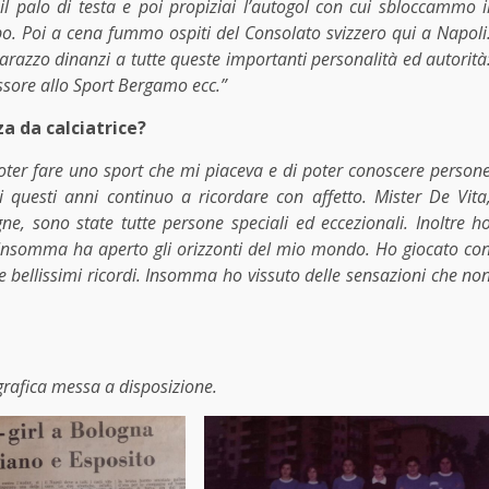
i il palo di testa e poi propiziai l’autogol con cui sbloccammo i
mpo. Poi a cena fummo ospiti del Consolato svizzero qui a Napoli
arazzo dinanzi a tutte queste importanti personalità ed autorità
essore allo Sport Bergamo ecc.”
za da calciatrice?
oter fare uno sport che mi piaceva e di poter conoscere person
questi anni continuo a ricordare con affetto. Mister De Vita
ne, sono state tutte persone speciali ed eccezionali. Inoltre h
ttà. Insomma ha aperto gli orizzonti del mio mondo. Ho giocato co
 bellissimi ricordi. Insomma ho vissuto delle sensazioni che no
grafica messa a disposizione.