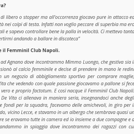
va?
o di libero o stopper ma all’occorrenza giocavo pure in attacco e
à nei colpi di testa. Infatti non voglio peccare di superbia ma er
e sapevo controllare bene la palla in velocità. Ci mettevo tant
ertirmi andando a ballare in discoteca”
 il Femminil Club Napoli.
rci ad Agnano dove incontrammo Mimmo Luongo, che gestiva sia i
sionò al calcio femminile e decise di prendere in mano le redin
in un negozio di abbigliamento sportivo per comprare maglie
e Vita che vedendo con quale passione giocavamo a pallone si fec
vero e proprio factotum. E così nacque il Femminil Club Napoli
e Vita ci allenava in maniera seria, insegnandoci anche degl
re fondi per la squadra, facevamo delle amichevoli, in giro per i
do, vicino Lecce, e stavamo in un albergo che sembrava quasi u
are se eravamo tutte in camera ed io insieme a due compagne e 
andammo in spiaggia dove incontrammo dei ragazzi con cu