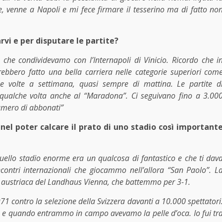
e, venne a Napoli e mi fece firmare il tesserino ma di fatto no
rvi e per disputare le partite?
che condividevamo con l’Internapoli di Vinicio. Ricordo che i
rebbero fatto una bella carriera nelle categorie superiori com
e volte a settimana, quasi sempre di mattina. Le partite d
ualche volta anche al “Maradona”. Ci seguivano fino a 3.00
numero di abbonati”
nel poter calcare il prato di uno stadio così important
quello stadio enorme era un qualcosa di fantastico e che ti dav
ncontri internazionali che giocammo nell’allora “San Paolo”. L
 austriaca del Landhaus Vienna, che battemmo per 3-1.
71 contro la selezione della Svizzera davanti a 10.000 spettatori
ico e quando entrammo in campo avevamo la pelle d’oca. Io fui tr