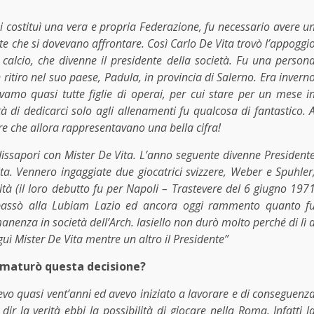
si costituì una vera e propria Federazione, fu necessario avere u
e che si dovevano affrontare. Così Carlo De Vita trovò l’appoggi
calcio, che divenne il presidente della società. Fu una person
 ritiro nel suo paese, Padula, in provincia di Salerno. Era invern
vamo quasi tutte figlie di operai, per cui stare per un mese i
tà di dedicarci solo agli allenamenti fu qualcosa di fantastico. 
re che allora rappresentavano una bella cifra!
ssapori con Mister De Vita. L’anno seguente divenne President
ita. Vennero ingaggiate due giocatrici svizzere, Weber e Spuhler
lità (il loro debutto fu per Napoli – Trastevere del 6 giugno 197
i, passò alla Lubiam Lazio ed ancora oggi rammento quanto f
nenza in società dell’Arch. Iasiello non durò molto perché di lì 
guì Mister De Vita mentre un altro il Presidente”
e maturò questa decisione?
vo quasi vent’anni ed avevo iniziato a lavorare e di conseguenz
ir la verità ebbi la possibilità di giocare nella Roma. Infatti l