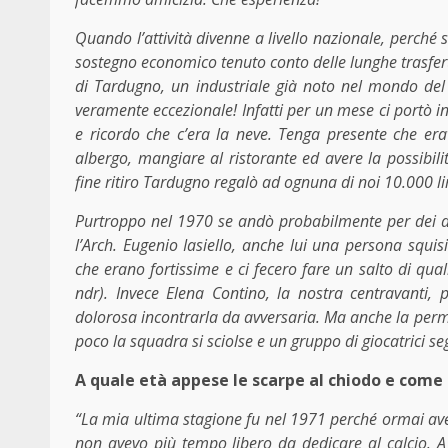
Quando l’attività divenne a livello nazionale, perché 
sostegno economico tenuto conto delle lunghe trasfert
di Tardugno, un industriale già noto nel mondo del 
veramente eccezionale! Infatti per un mese ci portò in
e ricordo che c’era la neve. Tenga presente che era
albergo, mangiare al ristorante ed avere la possibili
fine ritiro Tardugno regalò ad ognuna di noi 10.000 li
Purtroppo nel 1970 se andò probabilmente per dei di
l’Arch. Eugenio Iasiello, anche lui una persona squis
che erano fortissime e ci fecero fare un salto di qua
ndr). Invece Elena Contino, la nostra centravant
dolorosa incontrarla da avversaria. Ma anche la perma
poco la squadra si sciolse e un gruppo di giocatrici se
A quale età appese le scarpe al chiodo e com
“La mia ultima stagione fu nel 1971 perché ormai ave
non avevo più tempo libero da dedicare al calcio. A d