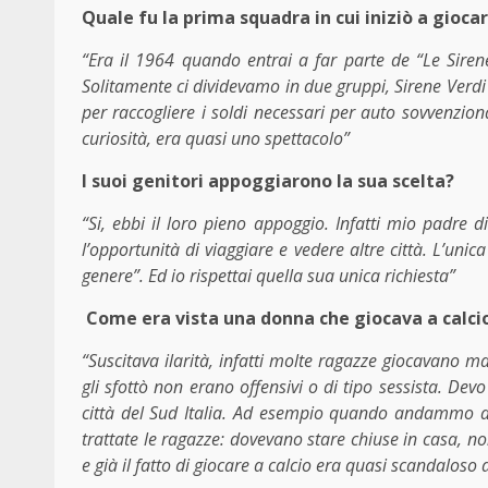
Quale fu la prima squadra in cui iniziò a gioca
“Era il 1964 quando entrai a far parte de “Le Sirene
Solitamente ci dividevamo in due gruppi, Sirene Verdi 
per raccogliere i soldi necessari per auto sovvenziona
curiosità, era quasi uno spettacolo”
I suoi genitori appoggiarono la sua scelta?
“Si, ebbi il loro pieno appoggio. Infatti mio padre d
l’opportunità di viaggiare e vedere altre città. L’un
genere”. Ed io rispettai quella sua unica richiesta”
Come era vista una donna che giocava a calci
“Suscitava ilarità, infatti molte ragazze giocavano 
gli sfottò non erano offensivi o di tipo sessista. Dev
città del Sud Italia. Ad esempio quando andammo a 
trattate le ragazze: dovevano stare chiuse in casa, 
e già il fatto di giocare a calcio era quasi scandaloso 