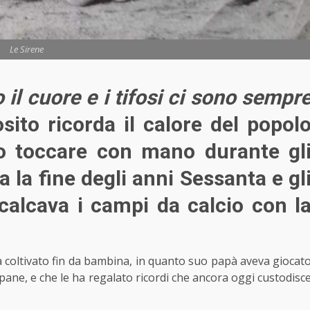
Le Sirene
il cuore e i tifosi ci sono sempr
osito ricorda il calore del popol
o toccare con mano durante gl
 la fine degli anni Sessanta e gl
 calcava i campi da calcio con l
 coltivato fin da bambina, in quanto suo papà aveva giocat
pane, e che le ha regalato ricordi che ancora oggi custodisc