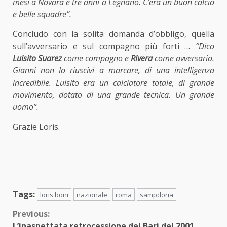
mesi a Novara e tre anni a Legnano. C’era un buon calcio
e belle squadre”.
Concludo con la solita domanda d’obbligo, quella
sull’avversario e sul compagno più forti …
“Dico
Luisito Suarez
come compagno e
Rivera
come avversario.
Gianni non lo riuscivi a marcare, di una intelligenza
incredibile. Luisito era un calciatore totale, di grande
movimento, dotato di una grande tecnica. Un grande
uomo”.
Grazie Loris.
Tags:
loris boni
nazionale
roma
sampdoria
Continue
Previous:
L’inaspettata retrocessione del Bari del 2001