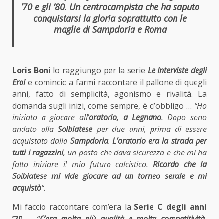
’70 e gli ’80. Un centrocampista che ha saputo
conquistarsi la gloria soprattutto con le
maglie di Sampdoria e Roma
Loris Boni
lo raggiungo per la serie
Le Interviste degli
Eroi
e comincio a farmi raccontare il pallone di quegli
anni, fatto di semplicità, agonismo e rivalità. La
domanda sugli inizi, come sempre, è d’obbligo …
“Ho
iniziato a giocare all’
oratorio, a Legnano
. Dopo sono
andato alla
Solbiatese
per due anni, prima di essere
acquistato dalla
Sampdoria
.
L’oratorio era la strada per
tutti i ragazzini
, un posto che dava sicurezza e che mi ha
fatto iniziare il mio futuro calcistico.
Ricordo che la
Solbiatese mi vide giocare ad un torneo serale e mi
acquistò
“.
Mi faccio raccontare com’era la
Serie C degli anni
’70
…
“
C’era molta più qualità e molta competitività
.