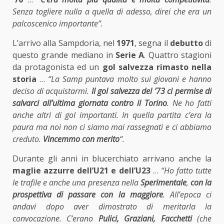
Senza togliere nulla a quella di adesso, direi che era un
palcoscenico importante”.
L’arrivo alla Sampdoria, nel
1971
, segna il
debutto
di
questo grande mediano in
Serie A
. Quattro stagioni
da protagonista ed un
gol salvezza rimasto nella
storia
…
“La Samp puntava molto sui giovani e hanno
deciso di acquistarmi.
Il gol salvezza del ’73 ci permise di
salvarci all’ultima giornata contro il Torino
. Ne ho fatti
anche altri di gol importanti. In quella partita c’era la
paura ma noi non ci siamo mai rassegnati e ci abbiamo
creduto.
Vincemmo con merito
“.
Durante gli anni in blucerchiato arrivano anche la
maglie azzurre dell’U21 e dell’U23
…
“Ho fatto tutte
le trafile e anche una presenza nella
Sperimentale
,
con la
prospettiva di passare con la maggiore
. All’epoca ci
andavi dopo aver dimostrato di meritarla la
convocazione. C’erano
Pulici, Graziani, Facchetti
(che