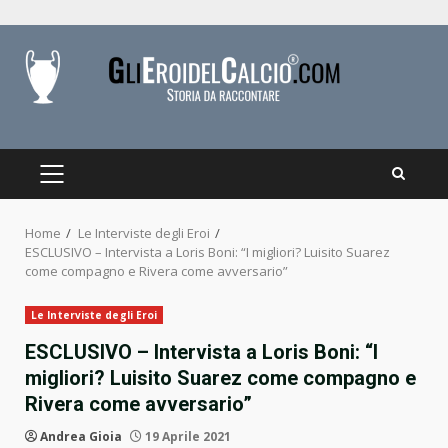
Skip
to
content
PRIMARY
MENU
Home
Le Interviste degli Eroi
ESCLUSIVO – Intervista a Loris Boni: “I migliori? Luisito Suarez
come compagno e Rivera come avversario”
Le Interviste degli Eroi
ESCLUSIVO – Intervista a Loris Boni: “I
migliori? Luisito Suarez come compagno e
Rivera come avversario”
Andrea Gioia
19 Aprile 2021