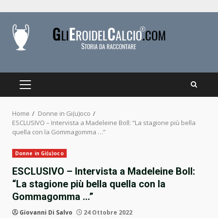
Skip
to
content
PRIMARY
MENU
Home
Donne in Gi(u)oco
ESCLUSIVO – Intervista a Madeleine Boll: “La stagione più bella
quella con la Gommagomma …”
Donne in Gi(u)oco
ESCLUSIVO – Intervista a Madeleine Boll:
“La stagione più bella quella con la
Gommagomma …”
Giovanni Di Salvo
24 Ottobre 2022