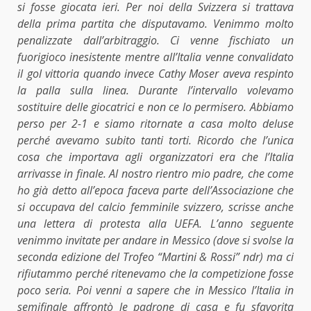
si fosse giocata ieri. Per noi della Svizzera si trattava
della prima partita che disputavamo. Venimmo molto
penalizzate dall’arbitraggio. Ci venne fischiato un
fuorigioco inesistente mentre all’Italia venne convalidato
il gol vittoria quando invece Cathy Moser aveva respinto
la palla sulla linea. Durante l’intervallo volevamo
sostituire delle giocatrici e non ce lo permisero. Abbiamo
perso per 2-1 e siamo ritornate a casa molto deluse
perché avevamo subito tanti torti. Ricordo che l’unica
cosa che importava agli organizzatori era che l’Italia
arrivasse in finale. Al nostro rientro mio padre, che come
ho già detto all’epoca faceva parte dell’Associazione che
si occupava del calcio femminile svizzero, scrisse anche
una lettera di protesta alla UEFA. L’anno seguente
venimmo invitate per andare in Messico (dove si svolse la
seconda edizione del Trofeo “Martini & Rossi” ndr) ma ci
rifiutammo perché ritenevamo che la competizione fosse
poco seria. Poi venni a sapere che in Messico l’Italia in
semifinale affrontò le padrone di casa e fu sfavorita