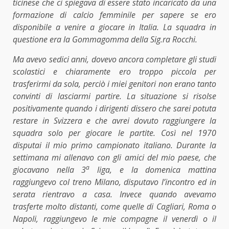
ticinese che ci spiegava di essere stato incaricato da una
formazione di calcio femminile per sapere se ero
disponibile a venire a giocare in Italia. La squadra in
questione era la Gommagomma della Sig.ra Rocchi.
Ma avevo sedici anni, dovevo ancora completare gli studi
scolastici e chiaramente ero troppo piccola per
trasferirmi da sola, perciò i miei genitori non erano tanto
convinti di lasciarmi partire. La situazione si risolse
positivamente quando i dirigenti dissero che sarei potuta
restare in Svizzera e che avrei dovuto raggiungere la
squadra solo per giocare le partite. Così nel 1970
disputai il mio primo campionato italiano. Durante la
settimana mi allenavo con gli amici del mio paese, che
a
giocavano nella 3
liga, e la domenica mattina
raggiungevo col treno Milano, disputavo l’incontro ed in
serata rientravo a casa. Invece quando avevamo
trasferte molto distanti, come quelle di Cagliari, Roma o
Napoli, raggiungevo le mie compagne il venerdì o il