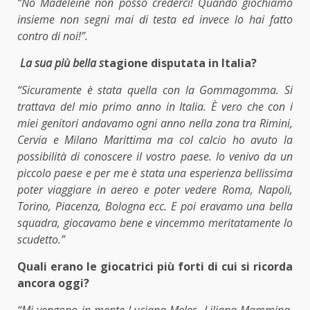
“No Madeleine non posso crederci! Quando giochiamo
insieme non segni mai di testa ed invece lo hai fatto
contro di noi!”.
La sua più bella s
tagione disputata in Italia?
“Sicuramente è stata quella con la Gommagomma. Si
trattava del mio primo anno in Italia. È vero che con i
miei genitori andavamo ogni anno nella zona tra Rimini,
Cervia e Milano Marittima ma col calcio ho avuto la
possibilità di conoscere il vostro paese. Io venivo da un
piccolo paese e per me è stata una esperienza bellissima
poter viaggiare in aereo e poter vedere Roma, Napoli,
Torino, Piacenza, Bologna ecc. E poi eravamo una bella
squadra, giocavamo bene e vincemmo meritatamente lo
scudetto.”
Quali erano le giocatrici più forti di cui si ricorda
ancora oggi?
“Mi vengono in mente Luciana Meles, Liliana Mammina,