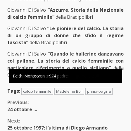
Giovanni Di Salvo
“Azzurre. Storia della Nazionale
di calcio femminile”
della Bradipolibri
Giovanni Di Salvo
“Le pioniere del calcio. La storia
di un gruppo di donne che sfidò il regime
fascista”
della Bradipolibri
Giovanni Di Salvo
“Quando le ballerine danzavano
col pallone. La storia del calcio femminile con
particolare riferimento a quello siciliano”
della
GEO Edizioni.
Il primo tesserino
Sion
Maglia Falchi Astro Montecatini
Madeleine Boll oggi
La Gommagomma esulta per un go della Boll
Svizzera- Francia 2-2 del 1972
Boll e Cathy Moser
Boll viene premiata dal padre
Falchi Montecatini 1974
Tags:
calcio femminile
Madeleine Boll
prima-pagina
Continue
Previous:
24 ottobre …
Reading
Next:
25 ottobre 1997: l’ultima di Diego Armando