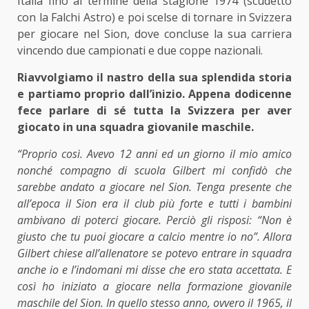
Italia fino al termine della stagione 1974 (scudetto
con la Falchi Astro) e poi scelse di tornare in Svizzera
per giocare nel Sion, dove concluse la sua carriera
vincendo due campionati e due coppe nazionali.
Riavvolgiamo il nastro della sua splendida storia
e partiamo proprio dall’inizio. Appena dodicenne
fece parlare di sé tutta la Svizzera per aver
giocato in una squadra giovanile maschile.
“Proprio così. Avevo 12 anni ed un giorno il mio amico
nonché compagno di scuola Gilbert mi confidò che
sarebbe andato a giocare nel Sion. Tenga presente che
all’epoca il Sion era il club più forte e tutti i bambini
ambivano di poterci giocare. Perciò gli risposi: “Non è
giusto che tu puoi giocare a calcio mentre io no”. Allora
Gilbert chiese all’allenatore se potevo entrare in squadra
anche io e l’indomani mi disse che ero stata accettata. E
così ho iniziato a giocare nella formazione giovanile
maschile del Sion. In quello stesso anno, ovvero il 1965, il